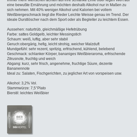
Immer mehr Menschen achten auf ihre schlanke Linie oder legen Wert auf
eine bewußte Ernährung und möchten deshalb Alkohol nur in Maßen zu
sich nehmen. Mit 40% weniger Alkohol und Kalorien bei vollem
Weißbiergeschmack liegt die Rieder Leichte Weisse genau im Trend. Der
ideale Durstlöscher nach dem Sport oder als Begleiter zu leichtem Essen.
Aussehen: naturtrüb, gleichmäßige Hefetrübung
Farbe: sattes Goldgelb, leichter Messingstich
Schaum: weiß, luftig, aber sehr stabil
Geruch:obergärig, hefig, leicht strohig, weicher Malzduft
Mundgefühl: sehr rezent, spritzig, erfrischend, kühlend, belebend
Geschmack: schlanker Körper, bananiges Weißbieraroma, erfrischende
Zitrusnote, fruchtig und weich
Abgang: kurz, sehr frisch, angenehme, fruchtige Süure, dezente
Bananennote
Ideal zu: Salaten, Fischgerichten, zu jeglicher Art von vorspeisen usw.
Alkohol: 3,2% Vol.
Stammwürze: 7,5°Plato
Bierstil: leichtes Weißbier