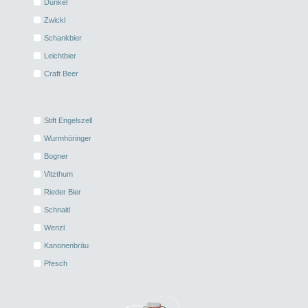
Dunkel
Zwickl
Schankbier
Leichtbier
Craft Beer
Stift Engelszell
Wurmhöringer
Bogner
Vitzthum
Rieder Bier
Schnaitl
Wenzl
Kanonenbräu
Pfesch