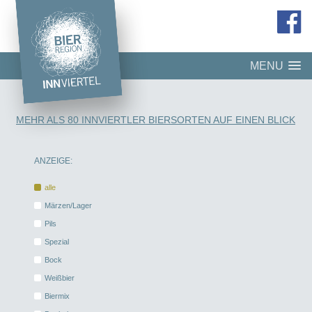
MENU
MEHR ALS 80 INNVIERTLER BIERSORTEN AUF EINEN BLICK
ANZEIGE:
alle
Märzen/Lager
Pils
Spezial
Bock
Weißbier
Biermix