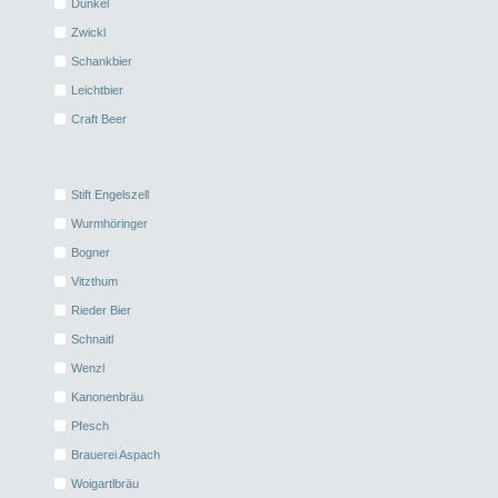
Dunkel
Zwickl
Schankbier
Leichtbier
Craft Beer
Stift Engelszell
Wurmhöringer
Bogner
Vitzthum
Rieder Bier
Schnaitl
Wenzl
Kanonenbräu
Pfesch
Brauerei Aspach
Woigartlbräu