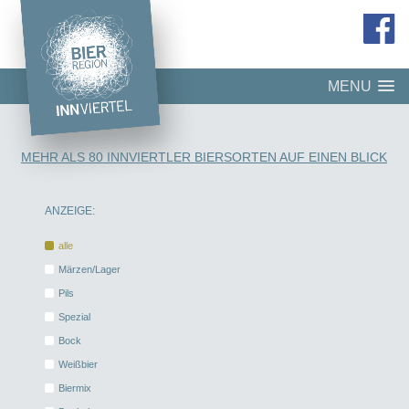
MENU
MEHR ALS 80 INNVIERTLER BIERSORTEN AUF EINEN BLICK
ANZEIGE:
alle
Märzen/Lager
Pils
Spezial
Bock
Weißbier
Biermix