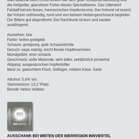
Man beachte beim Einschenken die sehr gute Schaumentwicklung und
die hellgelbe, glanzklare Farbe dieses Spezialbieres. Das Uttendorf
Falstaff hat ein feines, harmonisches Hopfenaroma. Der Antrunk ist rezent,
der Körper vollmundig, rund und von keinem Nebengeschmack begleitet.
Die Bittere gut abgestimmt. Der Nachtrunk ist kurz und sauber
ausklingend.
Aussehen: klar
Farbe: helles goldgelb
Schaum: grobporig, gute Schaumdichte
Geruch: vage malzig, leicht florale Hopfenaromen
Mundgefühl: eher schlank
Geschmack: süße Malznote, sehr bitter, sektähnlich prickelnd
Abgang: ausgesprochen hopfenbitter
Ideal zu: gekochtem Fisch, Geflügel, mildem Käse, Salat
Alkohol: 5,4% Vol.
Stammwürze: 13,1°Plato
Bierstil: helles Vollbier
AUSSCHANK BEI WIRTEN DER BIERREGION INNVIERTEL