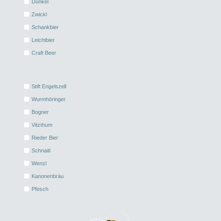
Dunkel
Zwickl
Schankbier
Leichtbier
Craft Beer
Stift Engelszell
Wurmhöringer
Bogner
Vitzthum
Rieder Bier
Schnaitl
Wenzl
Kanonenbräu
Pfesch