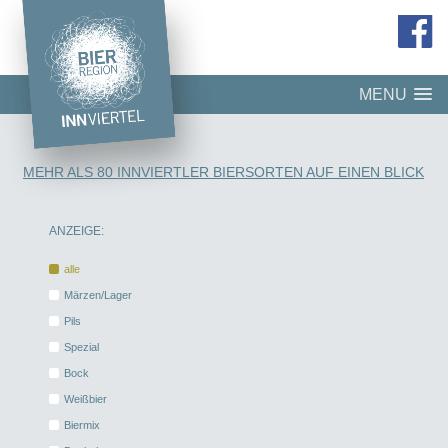
MENU
MEHR ALS 80 INNVIERTLER BIERSORTEN AUF EINEN BLICK
ANZEIGE:
alle
Märzen/Lager
Pils
Spezial
Bock
Weißbier
Biermix