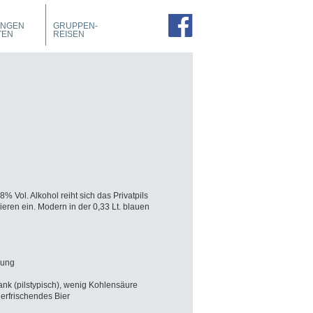
PROSPEKTE
ZIMMER
UNGEN
GRUPPEN-
FÜHRUNGEN
TEN
REISEN
% Vol. Alkohol reiht sich das Privatpils
ren ein. Modern in der 0,33 Lt. blauen
dung
k (pilstypisch), wenig Kohlensäure
rfrischendes Bier