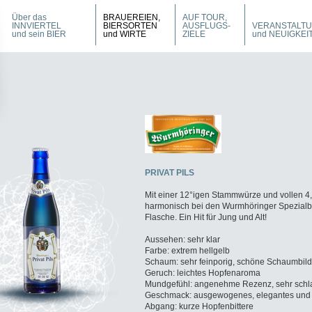
Über das
BRAUEREIEN,
AUF TOUR,
INNVIERTEL
BIERSORTEN
AUSFLUGS-
VERANSTALT
und sein BIER
und WIRTE
ZIELE
und NEUIGKEI
PRIVAT PILS
Mit einer 12°igen Stammwürze und vollen 4,8
harmonisch bei den Wurmhöringer Spezialbie
Flasche. Ein Hit für Jung und Alt!
Aussehen: sehr klar
Farbe: extrem hellgelb
Schaum: sehr feinporig, schöne Schaumbil
Geruch: leichtes Hopfenaroma
Mundgefühl: angenehme Rezenz, sehr schlan
Geschmack: ausgewogenes, elegantes und e
Abgang: kurze Hopfenbittere