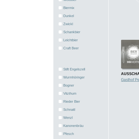
Biermix
Dunkel
Zwickl
Schankbier
Leichtbier
Craft Beer
Stift Engelszell
AUSSCHA
Wurmhöringer
Gasthof P
Bogner
Vitzthum
Rieder Bier
Schnaitl
Wenzl
Kanonenbräu
Pfesch