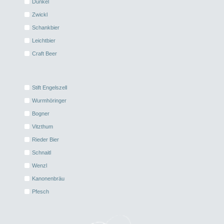
Dunkel
Zwickl
Schankbier
Leichtbier
Craft Beer
Stift Engelszell
Wurmhöringer
Bogner
Vitzthum
Rieder Bier
Schnaitl
Wenzl
Kanonenbräu
Pfesch