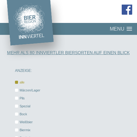
MENU
MEHR ALS 80 INNVIERTLER BIERSORTEN AUF EINEN BLICK
ANZEIGE:
alle
Märzen/Lager
Pils
Spezial
Bock
Weißbier
Biermix