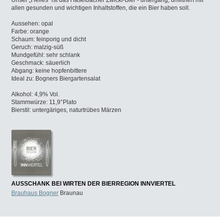
Unser „Helles“ ist das Haselbacher Zwickl-Bier - untergärig, unfiltriert mit
allen gesunden und wichtigen Inhaltstoffen, die ein Bier haben soll.
Aussehen: opal
Farbe: orange
Schaum: feinporig und dicht
Geruch: malzig-süß
Mundgefühl: sehr schlank
Geschmack: säuerlich
Abgang: keine hopfenbittere
Ideal zu: Bogners Biergartensalat
Alkohol: 4,9% Vol.
Stammwürze: 11,9°Plato
Bierstil: untergäriges, naturtrübes Märzen
AUSSCHANK BEI WIRTEN DER BIERREGION INNVIERTEL
Brauhaus Bogner
Braunau