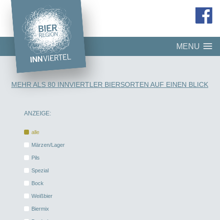
MENU
MEHR ALS 80 INNVIERTLER BIERSORTEN AUF EINEN BLICK
ANZEIGE:
alle
Märzen/Lager
Pils
Spezial
Bock
Weißbier
Biermix