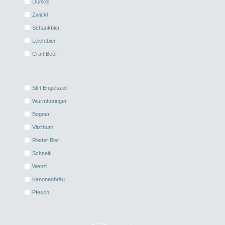
Dunkel
Zwickl
Schankbier
Leichtbier
Craft Beer
Stift Engelszell
Wurmhöringer
Bogner
Vitzthum
Rieder Bier
Schnaitl
Wenzl
Kanonenbräu
Pfesch