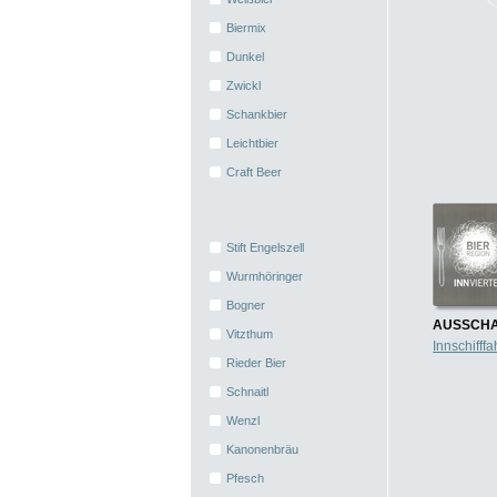
Biermix
Dunkel
Zwickl
Schankbier
Leichtbier
Craft Beer
Stift Engelszell
Wurmhöringer
Bogner
AUSSCHA
Vitzthum
Innschifff
Rieder Bier
Schnaitl
Wenzl
Kanonenbräu
Pfesch