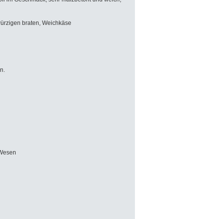
würzigen braten, Weichkäse
rn.
 Wesen