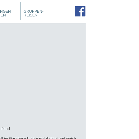
PROSPEKTE
ZIMMER
UNGEN
GRUPPEN-
FÜHRUNGEN
TEN
REISEN
duftend
ll im Geschmack, sehr malzbetont und weich,