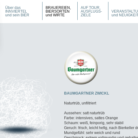
Über das
BRAUEREIEN,
AUF TOUR,
INNVIERTEL
BIERSORTEN
AUSFLUGS-
VERANSTALT
und sein BIER
und WIRTE
ZIELE
und NEUIGKEI
BAUMGARTNER ZWICKL
Naturtrüb, unfiltriert
Aussehen: satt naturtrüb
Farbe: intensives, sattes Orange
Schaum: weiß, feinporig, sehr stabil
Geruch: frisch, leicht hefig, nach Bierkeller 
Mundgefühl: sehr weich und rund
Geschmack: extrem vollmundig und gehaltvo