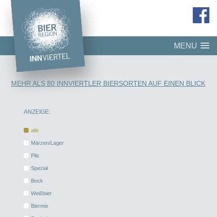
MENU
MEHR ALS 80 INNVIERTLER BIERSORTEN AUF EINEN BLICK
ANZEIGE:
alle
Märzen/Lager
Pils
Spezial
Bock
Weißbier
Biermix