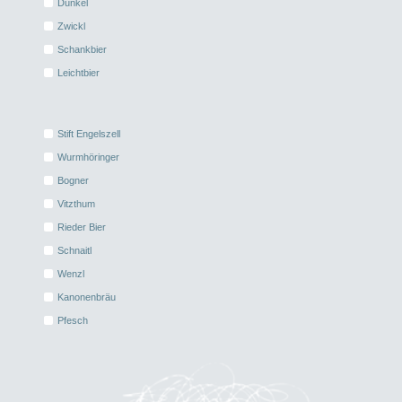
Dunkel
Zwickl
Schankbier
Leichtbier
Stift Engelszell
Wurmhöringer
Bogner
Vitzthum
Rieder Bier
Schnaitl
Wenzl
Kanonenbräu
Pfesch