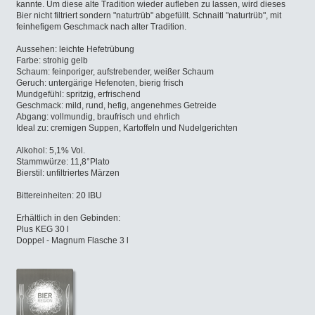
kannte. Um diese alte Tradition wieder aufleben zu lassen, wird dieses
Bier nicht filtriert sondern "naturtrüb" abgefüllt. Schnaitl "naturtrüb", mit
feinhefigem Geschmack nach alter Tradition.
Aussehen: leichte Hefetrübung
Farbe: strohig gelb
Schaum: feinporiger, aufstrebender, weißer Schaum
Geruch: untergärige Hefenoten, bierig frisch
Mundgefühl: spritzig, erfrischend
Geschmack: mild, rund, hefig, angenehmes Getreide
Abgang: vollmundig, braufrisch und ehrlich
Ideal zu: cremigen Suppen, Kartoffeln und Nudelgerichten
Alkohol: 5,1% Vol.
Stammwürze: 11,8°Plato
Bierstil: unfiltriertes Märzen
Bittereinheiten: 20 IBU
Erhältlich in den Gebinden:
Plus KEG 30 l
Doppel - Magnum Flasche 3 l