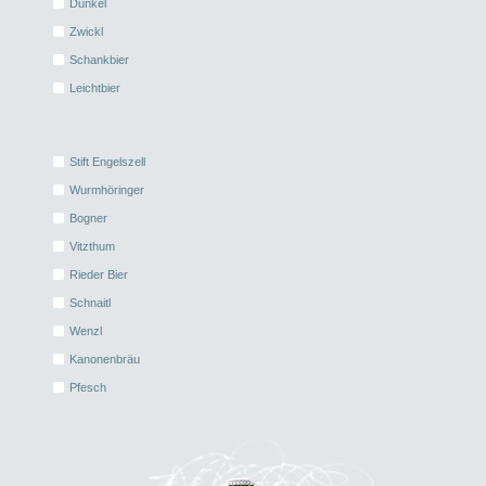
Dunkel
Zwickl
Schankbier
Leichtbier
Stift Engelszell
Wurmhöringer
Bogner
Vitzthum
Rieder Bier
Schnaitl
Wenzl
Kanonenbräu
Pfesch