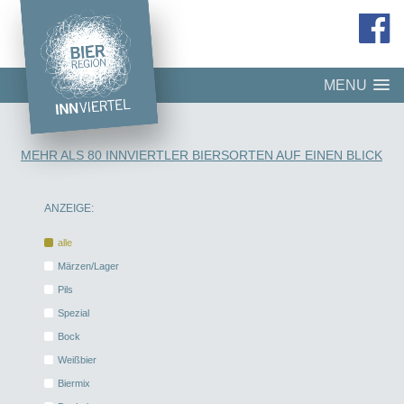
MENU
MEHR ALS 80 INNVIERTLER BIERSORTEN AUF EINEN BLICK
ANZEIGE:
alle
Märzen/Lager
Pils
Spezial
Bock
Weißbier
Biermix