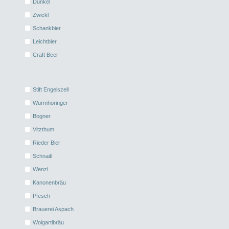
Dunkel
Zwickl
Schankbier
Leichtbier
Craft Beer
Stift Engelszell
Wurmhöringer
Bogner
Vitzthum
Rieder Bier
Schnaitl
Wenzl
Kanonenbräu
Pfesch
Brauerei Aspach
Woigartlbräu