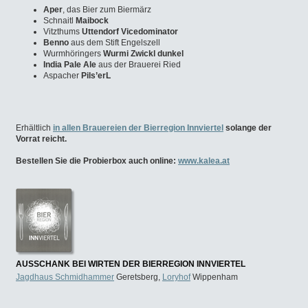
Aper
, das Bier zum Biermärz
Schnaitl
Maibock
Vitzthums
Uttendorf Vicedominator
Benno
aus dem Stift Engelszell
Wurmhöringers
Wurmi Zwickl dunkel
India Pale Ale
aus der Brauerei Ried
Aspacher
Pils’erL
Erhältlich
in allen Brauereien der Bierregion Innviertel
solange der
Vorrat reicht.
Bestellen Sie die Probierbox auch online:
www.kalea.at
AUSSCHANK BEI WIRTEN DER BIERREGION INNVIERTEL
Jagdhaus Schmidhammer
Geretsberg,
Loryhof
Wippenham