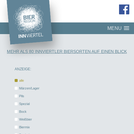
MENU
MEHR ALS 80 INNVIERTLER BIERSORTEN AUF EINEN BLICK
ANZEIGE:
alle
Märzen/Lager
Pils
Spezial
Bock
Weißbier
Biermix