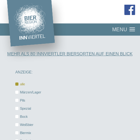
MENU
MEHR ALS 80 INNVIERTLER BIERSORTEN AUF EINEN BLICK
ANZEIGE:
alle
Märzen/Lager
Pils
Spezial
Bock
Weißbier
Biermix