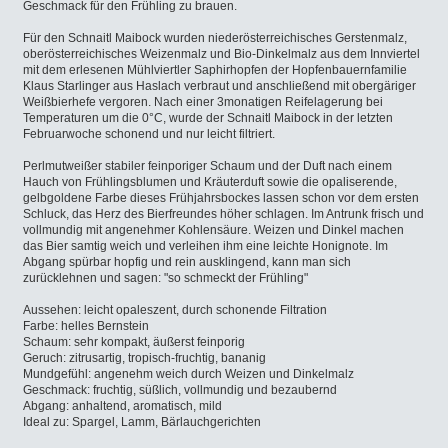
Geschmack für den Frühling zu brauen.
Für den Schnaitl Maibock wurden niederösterreichisches Gerstenmalz,
oberösterreichisches Weizenmalz und Bio-Dinkelmalz aus dem Innviertel
mit dem erlesenen Mühlviertler Saphirhopfen der Hopfenbauernfamilie
Klaus Starlinger aus Haslach verbraut und anschließend mit obergäriger
Weißbierhefe vergoren. Nach einer 3monatigen Reifelagerung bei
Temperaturen um die 0°C, wurde der Schnaitl Maibock in der letzten
Februarwoche schonend und nur leicht filtriert.
Perlmutweißer stabiler feinporiger Schaum und der Duft nach einem
Hauch von Frühlingsblumen und Kräuterduft sowie die opaliserende,
gelbgoldene Farbe dieses Frühjahrsbockes lassen schon vor dem ersten
Schluck, das Herz des Bierfreundes höher schlagen. Im Antrunk frisch und
vollmundig mit angenehmer Kohlensäure. Weizen und Dinkel machen
das Bier samtig weich und verleihen ihm eine leichte Honignote. Im
Abgang spürbar hopfig und rein ausklingend, kann man sich
zurücklehnen und sagen: "so schmeckt der Frühling"
Aussehen: leicht opaleszent, durch schonende Filtration
Farbe: helles Bernstein
Schaum: sehr kompakt, äußerst feinporig
Geruch: zitrusartig, tropisch-fruchtig, bananig
Mundgefühl: angenehm weich durch Weizen und Dinkelmalz
Geschmack: fruchtig, süßlich, vollmundig und bezaubernd
Abgang: anhaltend, aromatisch, mild
Ideal zu: Spargel, Lamm, Bärlauchgerichten