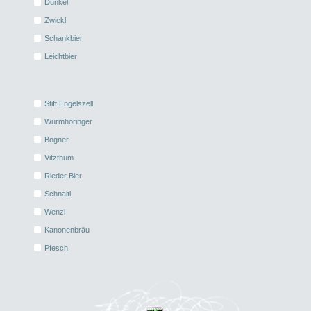
Dunkel
Zwickl
Schankbier
Leichtbier
Stift Engelszell
Wurmhöringer
Bogner
Vitzthum
Rieder Bier
Schnaitl
Wenzl
Kanonenbräu
Pfesch