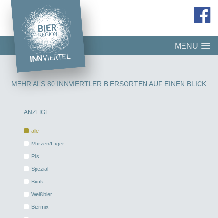
MENU
MEHR ALS 80 INNVIERTLER BIERSORTEN AUF EINEN BLICK
ANZEIGE:
alle
Märzen/Lager
Pils
Spezial
Bock
Weißbier
Biermix