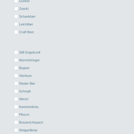
Dunkel
Zwickl
Schankbier
Leichtbier
Craft Beer
Stift Engelszell
Wurmhöringer
Bogner
Vitzthum
Rieder Bier
Schnaitl
Wenzl
Kanonenbräu
Pfesch
Brauerei Aspach
Woigartlbräu