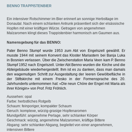
BENNO TRAPPISTENBIER
Ein intensiver Rotschimmer im Bier erinnert an sonnige Herbsttage im
Donautal. Nach einem schlanken Antrunk präsentiert sich der elsässische
Hopfen mit einer kräftigen Würze. Getragen von angenehmen
Malzaromen klingt dieses Trappistenbier harmonisch am Gaumen aus.
Namensgebung für das BENNO:
Pater Benno Stumpf wurde 1953 zum Abt von Engelszell gewählt. Er
musste 1944 mit seinem Konvent das Kloster Mariastern bei Banja Luka
in Bosnien verlassen. Über die Zwischenstation Maria Veen kam P. Benno
Stumpf 1952 nach Engelszell. Unter Abt Benno wurden die Kirche und die
Abteigebäude wiederhergestellt. Ihm ist es zu danken, dass man damals
den wagemutigen Schritt zur Ausgestaltung der leeren Gewölbefläche in
der Stiftskirche mit einem Fresko in der Formensprache des 20.
Jahrhunderts unternommen hat: «Die neun Chöre der Engel mit Maria als
ihrer Königin» von Prof. Fritz Fröhlich.
Aussehen: opal
Farbe: herbstliches Rotgelb
Schaum: feinporiger, kompakter Schaum
Geruch: komplexe, würzig-grasige Hopfenaromen
Mundgefühl: angenehme Perlage, sehr schlanker Körper
Geschmack: würzig, angenehme Malzaromen, kräftige Bittere
Abgang: sehr schlanker Abgang, begleitet von einer angenehmen,
intensiven Bittere