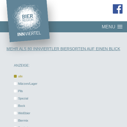
MENU
MEHR ALS 80 INNVIERTLER BIERSORTEN AUF EINEN BLICK
ANZEIGE:
alle
Märzen/Lager
Pils
Spezial
Bock
Weißbier
Biermix