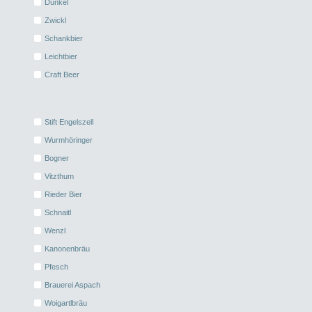
Dunkel
Zwickl
Schankbier
Leichtbier
Craft Beer
Stift Engelszell
Wurmhöringer
Bogner
Vitzthum
Rieder Bier
Schnaitl
Wenzl
Kanonenbräu
Pfesch
Brauerei Aspach
Woigartlbräu