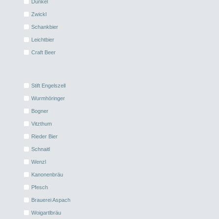
Dunkel
Zwickl
Schankbier
Leichtbier
Craft Beer
Stift Engelszell
Wurmhöringer
Bogner
Vitzthum
Rieder Bier
Schnaitl
Wenzl
Kanonenbräu
Pfesch
Brauerei Aspach
Woigartlbräu