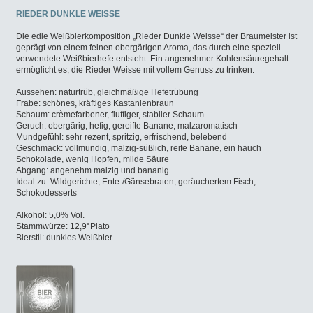
RIEDER DUNKLE WEISSE
Die edle Weißbierkomposition „Rieder Dunkle Weisse“ der Braumeister ist
geprägt von einem feinen obergärigen Aroma, das durch eine speziell
verwendete Weißbierhefe entsteht. Ein angenehmer Kohlensäuregehalt
ermöglicht es, die Rieder Weisse mit vollem Genuss zu trinken.
Aussehen: naturtrüb, gleichmäßige Hefetrübung
Frabe: schönes, kräftiges Kastanienbraun
Schaum: crèmefarbener, fluffiger, stabiler Schaum
Geruch: obergärig, hefig, gereifte Banane, malzaromatisch
Mundgefühl: sehr rezent, spritzig, erfrischend, belebend
Geschmack: vollmundig, malzig-süßlich, reife Banane, ein hauch
Schokolade, wenig Hopfen, milde Säure
Abgang: angenehm malzig und bananig
Ideal zu: Wildgerichte, Ente-/Gänsebraten, geräuchertem Fisch,
Schokodesserts
Alkohol: 5,0% Vol.
Stammwürze: 12,9°Plato
Bierstil: dunkles Weißbier