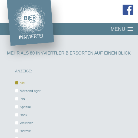
MENU
MEHR ALS 80 INNVIERTLER BIERSORTEN AUF EINEN BLICK
ANZEIGE:
alle
Märzen/Lager
Pils
Spezial
Bock
Weißbier
Biermix