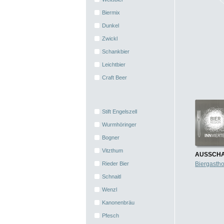
Biermix
Dunkel
Zwickl
Schankbier
Leichtbier
Craft Beer
Stift Engelszell
Wurmhöringer
Bogner
Vitzthum
AUSSCHA
Rieder Bier
Biergasth
Schnaitl
Wenzl
Kanonenbräu
Pfesch