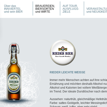
Über das
BRAUEREIEN,
AUF TOUR,
INNVIERTEL
BIERSORTEN
AUSFLUGS-
VERANSTALT
und sein BIER
und WIRTE
ZIELE
und NEUIGKEI
RIEDER LEICHTE WEISSE
Immer mehr Menschen achten auf ihre schla
Ernährung und möchten deshalb Alkohol nu
Alkohol und Kalorien bei vollem Weißbierg
im Trend. Der ideale Durstlöscher nach dem 
Aussehen: naturtrüb, gleichmäßige Hefetrü
Farbe: sattes Goldgelb, leichter Messingstic
Schaum: weiß, luftig, aber sehr stabil