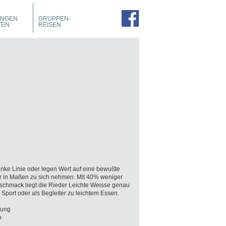
PROSPEKTE
ZIMMER
UNGEN
GRUPPEN-
FÜHRUNGEN
TEN
REISEN
nke Linie oder legen Wert auf eine bewußte
r in Maßen zu sich nehmen. Mit 40% weniger
eschmack liegt die Rieder Leichte Weisse genau
Sport oder als Begleiter zu leichtem Essen.
bung
h