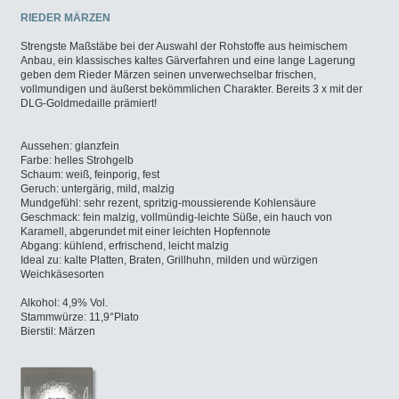
RIEDER MÄRZEN
Strengste Maßstäbe bei der Auswahl der Rohstoffe aus heimischem
Anbau, ein klassisches kaltes Gärverfahren und eine lange Lagerung
geben dem Rieder Märzen seinen unverwechselbar frischen,
vollmundigen und äußerst bekömmlichen Charakter. Bereits 3 x mit der
DLG-Goldmedaille prämiert!
Aussehen: glanzfein
Farbe: helles Strohgelb
Schaum: weiß, feinporig, fest
Geruch: untergärig, mild, malzig
Mundgefühl: sehr rezent, spritzig-moussierende Kohlensäure
Geschmack: fein malzig, vollmündig-leichte Süße, ein hauch von
Karamell, abgerundet mit einer leichten Hopfennote
Abgang: kühlend, erfrischend, leicht malzig
Ideal zu: kalte Platten, Braten, Grillhuhn, milden und würzigen
Weichkäsesorten
Alkohol: 4,9% Vol.
Stammwürze: 11,9°Plato
Bierstil: Märzen