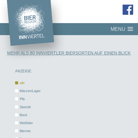
MENU
MEHR ALS 80 INNVIERTLER BIERSORTEN AUF EINEN BLICK
ANZEIGE:
alle
Märzen/Lager
Pils
Spezial
Bock
Weißbier
Biermix