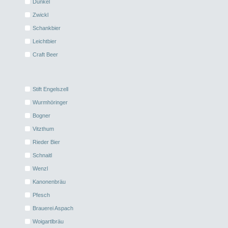
Dunkel
Zwickl
Schankbier
Leichtbier
Craft Beer
Stift Engelszell
Wurmhöringer
Bogner
Vitzthum
Rieder Bier
Schnaitl
Wenzl
Kanonenbräu
Pfesch
Brauerei Aspach
Woigartlbräu