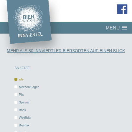
MENU
MEHR ALS 80 INNVIERTLER BIERSORTEN AUF EINEN BLICK
ANZEIGE:
alle
Märzen/Lager
Pils
Spezial
Bock
Weißbier
Biermix