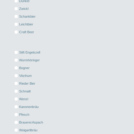
Dunkel
Zwickl
Schankbier
Leichtbier
Craft Beer
Stift Engelszell
Wurmhöringer
Bogner
Vitzthum
Rieder Bier
Schnaitl
Wenzl
Kanonenbräu
Pfesch
Brauerei Aspach
Woigartlbräu