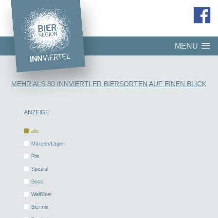
MENU
MEHR ALS 80 INNVIERTLER BIERSORTEN AUF EINEN BLICK
ANZEIGE:
alle
Märzen/Lager
Pils
Spezial
Bock
Weißbier
Biermix