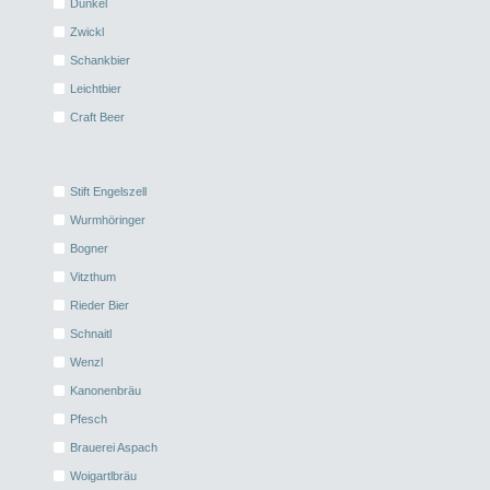
Dunkel
Zwickl
Schankbier
Leichtbier
Craft Beer
Stift Engelszell
Wurmhöringer
Bogner
Vitzthum
Rieder Bier
Schnaitl
Wenzl
Kanonenbräu
Pfesch
Brauerei Aspach
Woigartlbräu