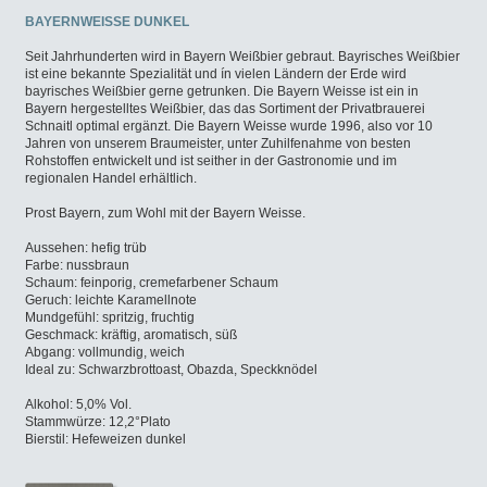
BAYERNWEISSE DUNKEL
Seit Jahrhunderten wird in Bayern Weißbier gebraut. Bayrisches Weißbier
ist eine bekannte Spezialität und ín vielen Ländern der Erde wird
bayrisches Weißbier gerne getrunken. Die Bayern Weisse ist ein in
Bayern hergestelltes Weißbier, das das Sortiment der Privatbrauerei
Schnaitl optimal ergänzt. Die Bayern Weisse wurde 1996, also vor 10
Jahren von unserem Braumeister, unter Zuhilfenahme von besten
Rohstoffen entwickelt und ist seither in der Gastronomie und im
regionalen Handel erhältlich.
Prost Bayern, zum Wohl mit der Bayern Weisse.
Aussehen: hefig trüb
Farbe: nussbraun
Schaum: feinporig, cremefarbener Schaum
Geruch: leichte Karamellnote
Mundgefühl: spritzig, fruchtig
Geschmack: kräftig, aromatisch, süß
Abgang: vollmundig, weich
Ideal zu: Schwarzbrottoast, Obazda, Speckknödel
Alkohol: 5,0% Vol.
Stammwürze: 12,2°Plato
Bierstil: Hefeweizen dunkel