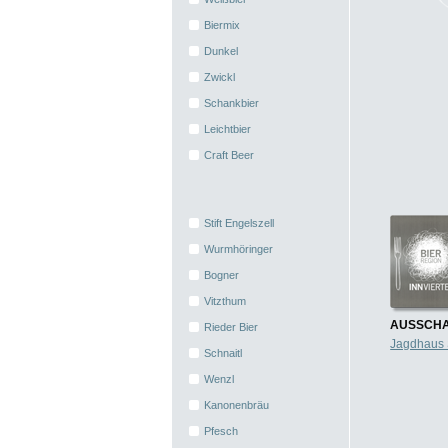
Biermix
Dunkel
Zwickl
Schankbier
Leichtbier
Craft Beer
Stift Engelszell
Wurmhöringer
Bogner
Vitzthum
AUSSCHA
Rieder Bier
Jagdhaus
Schnaitl
Wenzl
Kanonenbräu
Pfesch