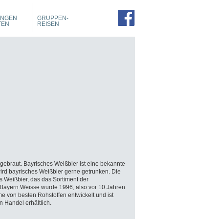
PROSPEKTE
ZIMMER
UNGEN
GRUPPEN-
FÜHRUNGEN
TEN
REISEN
 gebraut. Bayrisches Weißbier ist eine bekannte
wird bayrisches Weißbier gerne getrunken. Die
es Weißbier, das das Sortiment der
ie Bayern Weisse wurde 1996, also vor 10 Jahren
e von besten Rohstoffen entwickelt und ist
n Handel erhältlich.