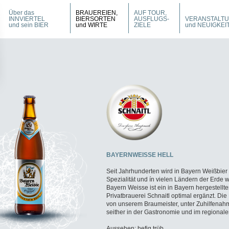
Über das
BRAUEREIEN,
AUF TOUR,
INNVIERTEL
BIERSORTEN
AUSFLUGS-
VERANSTALT
und sein BIER
und WIRTE
ZIELE
und NEUIGKEI
BAYERNWEISSE HELL
Seit Jahrhunderten wird in Bayern Weißbier
Spezialität und ín vielen Ländern der Erde 
Bayern Weisse ist ein in Bayern hergestellt
Privatbrauerei Schnaitl optimal ergänzt. D
von unserem Braumeister, unter Zuhilfenahm
seither in der Gastronomie und im regionale
Aussehen: hefig trüb