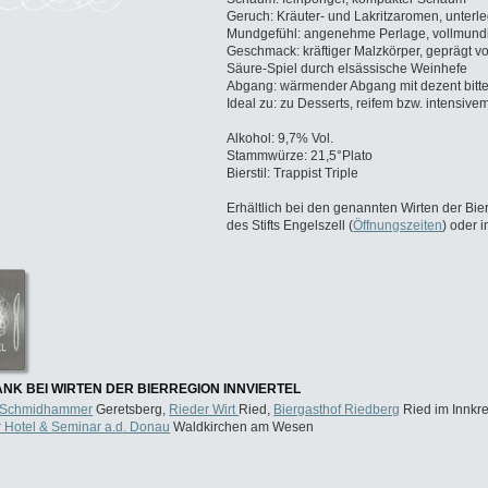
Geruch: Kräuter- und Lakritzaromen, unterleg
Mundgefühl: angenehme Perlage, vollmund
Geschmack: kräftiger Malzkörper, geprägt 
Säure-Spiel durch elsässische Weinhefe
Abgang: wärmender Abgang mit dezent bit
Ideal zu: zu Desserts, reifem bzw. intensive
Alkohol: 9,7% Vol.
Stammwürze: 21,5°Plato
Bierstil: Trappist Triple
Erhältlich bei den genannten Wirten der Bier
des Stifts Engelszell (
Öffnungszeiten
) oder 
NK BEI WIRTEN DER BIERREGION INNVIERTEL
 Schmidhammer
Geretsberg,
Rieder Wirt
Ried,
Biergasthof Riedberg
Ried im Innkre
 Hotel & Seminar a.d. Donau
Waldkirchen am Wesen