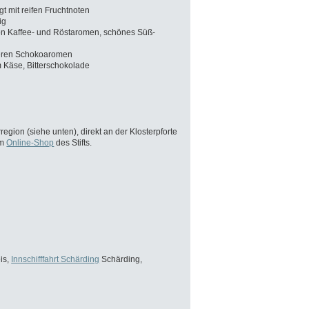
t mit reifen Fruchtnoten
ig
von Kaffee- und Röstaromen, schönes Süß-
teren Schokoaromen
m Käse, Bitterschokolade
region (siehe unten), direkt an der Klosterpforte
im
Online-Shop
des Stifts.
is,
Innschifffahrt Schärding
Schärding,