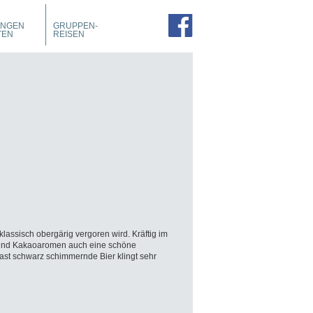
PROSPEKTE
ZIMMER
UNGEN
GRUPPEN-
FÜHRUNGEN
TEN
REISEN
klassisch obergärig vergoren wird. Kräftig im
 und Kakaoaromen auch eine schöne
fast schwarz schimmernde Bier klingt sehr