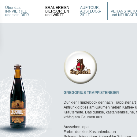
Über das
BRAUEREIEN,
AUF TOUR,
INNVIERTEL
BIERSORTEN
AUSFLUGS-
VERANSTALT
und sein BIER
und WIRTE
ZIELE
und NEUIGKEI
GREGORIUS TRAPPISTENBIER
Dunkler Tripplebock der nach Trappistenart 
Antrunk gibt es am Gaumen neben Kaffee-
Kräuternote. Das dunkle, kastanienbraune, 
kräftig am Gaumen aus.
Aussehen: opal
Farbe: dunkles Kastanienbraun
Schaum: feinporiger, kompakter Schaum