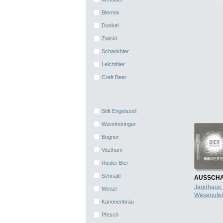
Biermix
Dunkel
Zwickl
Schankbier
Leichtbier
Craft Beer
Stift Engelszell
Wurmhöringer
Bogner
Vitzthum
Rieder Bier
Schnaitl
AUSSCHA
Jagdhaus
Wenzl
Wesenufer
Kanonenbräu
Pfesch