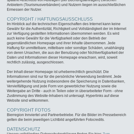
spätere Abschluss von Aufträgen (bei Buchungsanfragen) zwischen
Anbietern (Tourismusverbänden) und Nutzern liegen im ausschließlichen
Ermessen der Nutzer.
COPYRIGHT / HAFTUNGSAUSSCHLUSS
Im Hinblick auf die technischen Eigenschaften des Internet kann keine
Gewähr für die Authentizität, Richtigkeit und Vollständigkeit der im Internet
zur Verfügung gestellten Informationen übernommen werden. Es wird
auch keine Gewähr für die Verfügbarkeit oder den Betrieb der
gegenständlichen Homepage und ihrer Inhalte übernommen. Jede
Haftung für unmittelbare, mittelbare oder sonstige Schäden, unabhängig
von deren Ursachen, die aus der Benutzung oder Nichtverfügbarkeit der
Daten und Informationen dieser Homepage erwachsen, wird, soweit
rechtlich zulässig, ausgeschlossen.
Der Inhalt dieser Homepage ist urheberrechtlich geschützt. Die
Informationen sind nur für die persönliche Verwendung bestimmt. Jede
weitergehende Nutzung insbesondere die Speicherung in Datenbanken,
Vervielfältigung und jede Form von gewerblicher Nutzung sowie die
Weitergabe an Dritte - auch in Teilen oder in überarbeiteter Form - ohne
Zustimmung des Website-Inhabers ist untersagt. Hyperlinks auf diese
Website sind willkommen.
COPYRIGHT FOTOS
Bierregion Innviertel und Partnerbetriebe. Für die Bilder im Pressebereich
gelten die beim jeweiligen Lichtbild angeführten Fotocredits.
DATENSCHUTZ