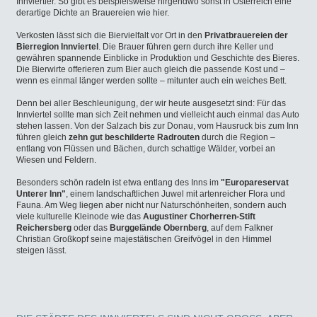
Innviertler. So gibt es beispielsweise nirgendwo sonst in Österreich eine
derartige Dichte an Brauereien wie hier.
Verkosten lässt sich die Biervielfalt vor Ort in den
Privatbrauereien der
Bierregion Innviertel
. Die Brauer führen gern durch ihre Keller und
gewähren spannende Einblicke in Produktion und Geschichte des Bieres.
Die Bierwirte offerieren zum Bier auch gleich die passende Kost und –
wenn es einmal länger werden sollte – mitunter auch ein weiches Bett.
Denn bei aller Beschleunigung, der wir heute ausgesetzt sind: Für das
Innviertel sollte man sich Zeit nehmen und vielleicht auch einmal das Auto
stehen lassen. Von der Salzach bis zur Donau, vom Hausruck bis zum Inn
führen gleich
zehn gut beschilderte Radrouten
durch die Region –
entlang von Flüssen und Bächen, durch schattige Wälder, vorbei an
Wiesen und Feldern.
Besonders schön radeln ist etwa entlang des Inns im
"Europareservat
Unterer Inn"
, einem landschaftlichen Juwel mit artenreicher Flora und
Fauna. Am Weg liegen aber nicht nur Naturschönheiten, sondern auch
viele kulturelle Kleinode wie das
Augustiner Chorherren-Stift
Reichersberg
oder das
Burggelände Obernberg
, auf dem Falkner
Christian Großkopf seine majestätischen Greifvögel in den Himmel
steigen lässt.