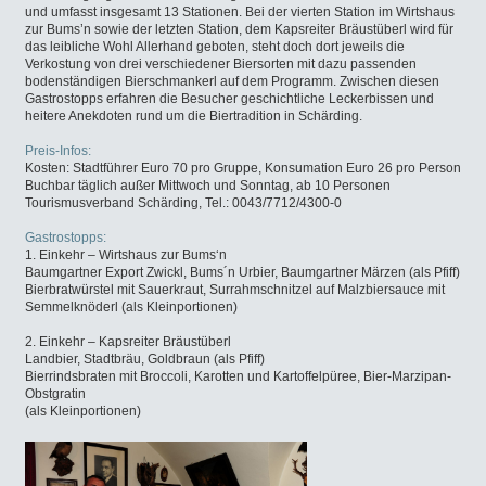
und umfasst insgesamt 13 Stationen. Bei der vierten Station im Wirtshaus
zur Bums’n sowie der letzten Station, dem Kapsreiter Bräustüberl wird für
das leibliche Wohl Allerhand geboten, steht doch dort jeweils die
Verkostung von drei verschiedener Biersorten mit dazu passenden
bodenständigen Bierschmankerl auf dem Programm. Zwischen diesen
Gastrostopps erfahren die Besucher geschichtliche Leckerbissen und
heitere Anekdoten rund um die Biertradition in Schärding.
Preis-Infos:
Kosten: Stadtführer Euro 70 pro Gruppe, Konsumation Euro 26 pro Person
Buchbar täglich außer Mittwoch und Sonntag, ab 10 Personen
Tourismusverband Schärding, Tel.: 0043/7712/4300-0
Gastrostopps:
1. Einkehr – Wirtshaus zur Bums‘n
Baumgartner Export Zwickl, Bums´n Urbier, Baumgartner Märzen (als Pfiff)
Bierbratwürstel mit Sauerkraut, Surrahmschnitzel auf Malzbiersauce mit
Semmelknöderl (als Kleinportionen)
2. Einkehr – Kapsreiter Bräustüberl
Landbier, Stadtbräu, Goldbraun (als Pfiff)
Bierrindsbraten mit Broccoli, Karotten und Kartoffelpüree, Bier-Marzipan-
Obstgratin
(als Kleinportionen)