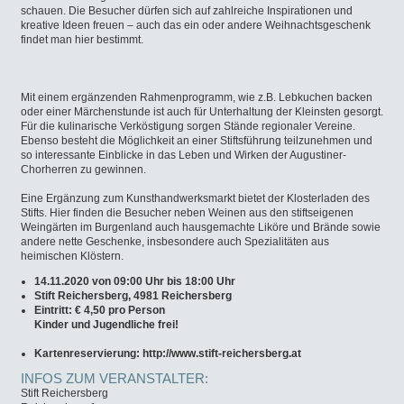
schauen. Die Besucher dürfen sich auf zahlreiche Inspirationen und
kreative Ideen freuen – auch das ein oder andere Weihnachtsgeschenk
findet man hier bestimmt.
Mit einem ergänzenden Rahmenprogramm, wie z.B. Lebkuchen backen
oder einer Märchenstunde ist auch für Unterhaltung der Kleinsten gesorgt.
Für die kulinarische Verköstigung sorgen Stände regionaler Vereine.
Ebenso besteht die Möglichkeit an einer Stiftsführung teilzunehmen und
so interessante Einblicke in das Leben und Wirken der Augustiner-
Chorherren zu gewinnen.
Eine Ergänzung zum Kunsthandwerksmarkt bietet der Klosterladen des
Stifts. Hier finden die Besucher neben Weinen aus den stiftseigenen
Weingärten im Burgenland auch hausgemachte Liköre und Brände sowie
andere nette Geschenke, insbesondere auch Spezialitäten aus
heimischen Klöstern.
14.11.2020 von 09:00 Uhr bis 18:00 Uhr
Stift Reichersberg, 4981 Reichersberg
Eintritt: € 4,50 pro Person
Kinder und Jugendliche frei!
Kartenreservierung: http://www.stift-reichersberg.at
INFOS ZUM VERANSTALTER:
Stift Reichersberg