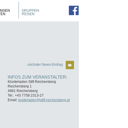
PROSPEKTE
ZIMMER
UNGEN
GRUPPEN-
FÜHRUNGEN
TEN
REISEN
nächster News-Eintrag
INFOS ZUM VERANSTALTER:
Klosterladen Stift Reichersberg
Reichersberg 1
4981 Reichersberg
Tel.: +43 7758 2313-27
Email:
kosterladen@stift-reichersberg.at