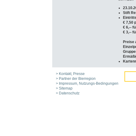
23.10.2
Stift R
Eintritt
€ 7,50 
€ 6,-- 
€ 3,-- 
Preise 
Einzelp
Gruppen
Ermäßi
Kartenr
> Kontakt, Presse
> Partner der Bierregion
> Impressum, Nutzungs-Bedingungen
> Sitemap
> Datenschutz