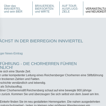
Über das
BRAUEREIEN,
AUF TOUR,
INNVIERTEL
BIERSORTEN
AUSFLUGS-
VERANSTALT
und sein BIER
und WIRTE
ZIELE
und NEUIGKEI
CHST IN DER BIERREGION INNVIERTEL
iger News-Eintrag
SFÜHRUNG - DIE CHORHERREN FÜHREN
NLICH!
 sich eine Stunde Zeit.
n unter kompetenter Leitung eines Reichersberger Chorherren eine Stiftsführung
n trockenen Zahlen und Fakten.
schichte verständlich und lebendig.
 als Schulausflug.
iner Chorherrenstift Reichersberg schaut auf eine bewegte 900 jährige
e zurück. Kommen Sie und überzeugen Sie sich selbst von dem Juwel am Inn.
Einkehr finden Sie im neu gestalteten Herrengarten. Die nahen ausgedehnten
 naturschutzgebiet - laden zu kleinen oder größeren Wanderungen ein.