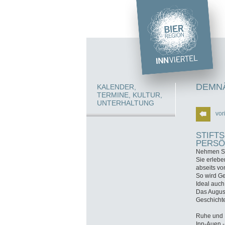
DEMNÄ
KALENDER,
TERMINE, KULTUR,
UNTERHALTUNG
vor
STIFT
PERSÖ
Nehmen Sie
Sie erlebe
abseits vo
So wird Ge
Ideal auch
Das August
Geschicht
Ruhe und 
Inn-Auen -