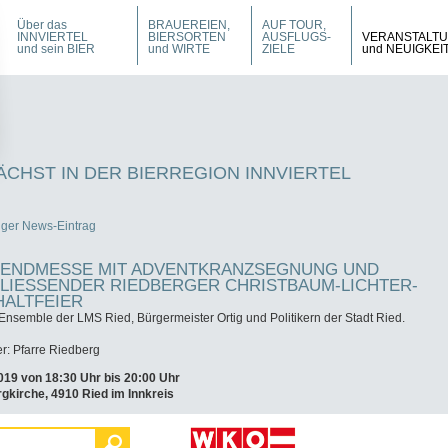
Über das
BRAUEREIEN,
AUF TOUR,
INNVIERTEL
BIERSORTEN
AUSFLUGS-
VERANSTALT
und sein BIER
und WIRTE
ZIELE
und NEUIGKEI
CHST IN DER BIERREGION INNVIERTEL
iger News-Eintrag
ENDMESSE MIT ADVENTKRANZSEGNUNG UND
LIESSENDER RIEDBERGER CHRISTBAUM-LICHTER-E
ALTFEIER
Ensemble der LMS Ried, Bürgermeister Ortig und Politikern der Stadt Ried.
er: Pfarre Riedberg
019 von 18:30 Uhr bis 20:00 Uhr
gkirche, 4910 Ried im Innkreis