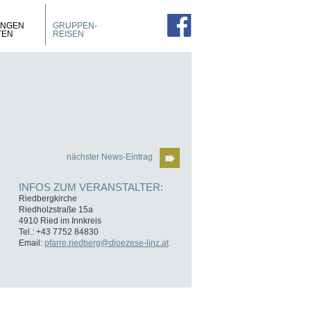
PROSPEKTE
ZIMMER
UNGEN
GRUPPEN-
FÜHRUNGEN
TEN
REISEN
nächster News-Eintrag
INFOS ZUM VERANSTALTER:
Riedbergkirche
Riedholzstraße 15a
4910 Ried im Innkreis
Tel.: +43 7752 84830
Email:
pfarre.riedberg@dioezese-linz.at