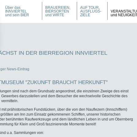
Über das
BRAUEREIEN,
AUF TOUR,
INNVIERTEL
BIERSORTEN
AUSFLUGS-
VERANSTALT
und sein BIER
und WIRTE
ZIELE
und NEUIGKEI
CHST IN DER BIERREGION INNVIERTEL
iger News-Eintrag
TMUSEUM "ZUKUNFT BRAUCHT HERKUNFT"
ungen sind nach dem Grundsatz angeordnet, die einzelnen Zweige des einst
 Gewerbes darzustellen und dem Besucher die wechselvolle Geschichte des
 vermitteln.
mit prähistorischen Fundstücken, über die von den Nauflezern (Innschiffern)
 größten am Inn zum Einsatz gekommenen Schiffen, unserer historischen
der berühmten Raufwerkzeuge und dem ländlichen Leben in und um Obernberg
ammlung für Klein und Groß faszinierende Momente bereit!
sind u.a. Sammlungen von: