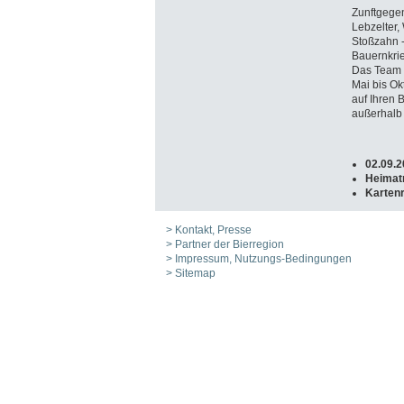
Zunftgegen
Lebzelter,
Stoßzahn -
Bauernkrie
Das Team d
Mai bis Ok
auf Ihren 
außerhalb 
02.09.2
Heimat
Karten
> Kontakt, Presse
> Partner der Bierregion
> Impressum, Nutzungs-Bedingungen
> Sitemap