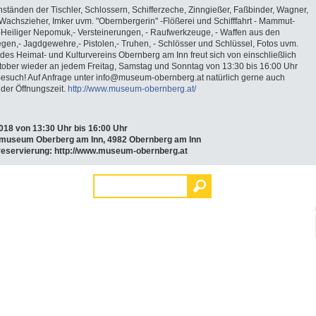
ständen der Tischler, Schlossern, Schifferzeche, Zinngießer, Faßbinder, Wagner,
 Wachszieher, Imker uvm. "Obernbergerin" -Flößerei und Schifffahrt - Mammut-
Heiliger Nepomuk,- Versteinerungen, - Raufwerkzeuge, - Waffen aus den
gen,- Jagdgewehre,- Pistolen,- Truhen, - Schlösser und Schlüssel, Fotos uvm.
es Heimat- und Kulturvereins Obernberg am Inn freut sich von einschließlich
tober wieder an jedem Freitag, Samstag und Sonntag von 13:30 bis 16:00 Uhr
Besuch! Auf Anfrage unter
info@museum-obernberg.at
natürlich gerne auch
der Öffnungszeit.
http://www.museum-obernberg.at/
018 von 13:30 Uhr bis 16:00 Uhr
museum Oberberg am Inn, 4982 Obernberg am Inn
reservierung: http://www.museum-obernberg.at