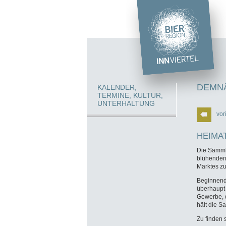
DEMNÄ
KALENDER,
TERMINE, KULTUR,
UNTERHALTUNG
vor
HEIMA
Die Samml
blühenden
Marktes zu
Beginnend 
überhaupt
Gewerbe, 
hält die S
Zu finden 