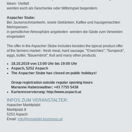
Ideen- Vielfalt
werden euch als Geschenke oder Mitbringsel begeistern.
Aspacher Stube:
Bei Jausenschmankerln, sowie Getränken, Kaffee und hausgemachten
Mehlspeisen-
in gemütlicher Atmosphäre angeboten- werden die Gäste zum Verweilen
eingeladen
The offer in the Aspacher Stube includes besides the typical product offer
of the farmers market - fresh meat, hard sausage, "G'selchtes", "Surspeck",
eggs, butter, "Bauernbrot", fruit and many other products.
18.10.2019 von 13:00 Uhr bis 19:00 Uhr
Aspach, 5252 Aspach
The Aspacher Stube has closed on public holidays!
Group registration outside regular opening hours
Marianne Habetswallner: +43 7755 5438
Kartenreservierung: http://www.aspach.at
INFOS ZUM VERANSTALTER:
Aspacher Marktplatzl
Marktplatz 8
5252 Aspach
Email:
info@innviertel-tourismus.at