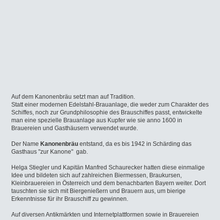
Auf dem Kanonenbräu setzt man auf Tradition.
Statt einer modernen Edelstahl-Brauanlage, die weder zum Charakter des
Schiffes, noch zur Grundphilosophie des Brauschiffes passt, entwickelte
man eine spezielle Brauanlage aus Kupfer wie sie anno 1600 in
Brauereien und Gasthäusern verwendet wurde.
Der Name
Kanonenbräu
entstand, da es bis 1942 in Schärding das
Gasthaus "zur Kanone" gab.
Helga Stiegler und Kapitän Manfred Schaurecker hatten diese einmalige
Idee und bildeten sich auf zahlreichen Biermessen, Braukursen,
Kleinbrauereien in Österreich und dem benachbarten Bayern weiter. Dort
tauschten sie sich mit Biergenießern und Brauern aus, um bierige
Erkenntnisse für ihr Brauschiff zu gewinnen.
Auf diversen Antikmärkten und Internetplattformen sowie in Brauereien