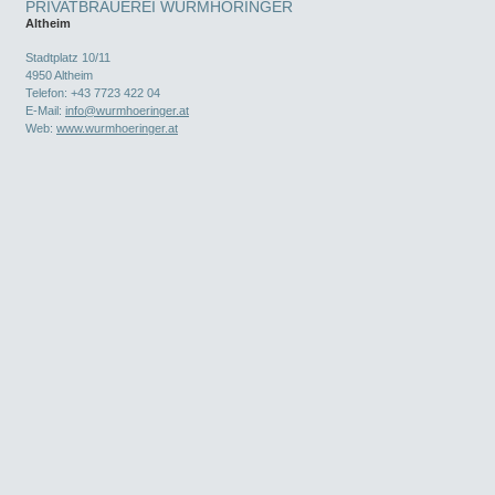
PRIVATBRAUEREI WURMHÖRINGER
Altheim
Stadtplatz 10/11
4950
Altheim
Telefon:
+43 7723 422 04
E-Mail:
info@wurmhoeringer.at
Web:
www.wurmhoeringer.at