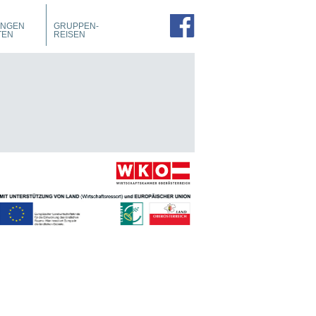
PROSPEKTE
ZIMMER
UNGEN
GRUPPEN-
FÜHRUNGEN
TEN
REISEN