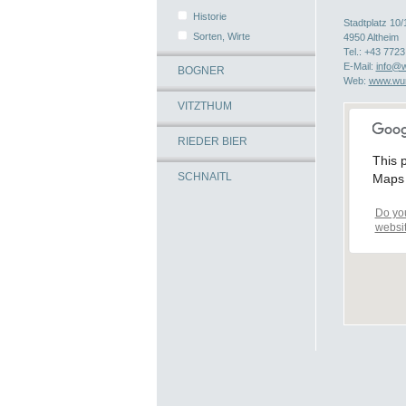
Historie
Stadtplatz 10/
Sorten, Wirte
4950 Altheim
Tel.: +43 7723
E-Mail:
info@w
BOGNER
Web:
www.wur
VITZTHUM
RIEDER BIER
This 
SCHNAITL
Maps 
Do yo
websi