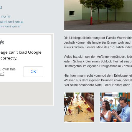
11
 422 04
urmhoeringer.at
mhoeringer.at
Die Lieblingsblickrichtung der Familie Wurmhörin
deshalb können die Innviertler Brauer wohl auc
zurückblicken: Bereits Mitte des 17. Jahrhundert
page can't load Google
Vieles hat sich seit den Anfängen verändert, je
correctly.
jedem Schluck Bier einen Schluck Heimat einzu
Heimatgefühl im eigenen Braugasthof im Zentru
u own this
OK
te?
Hier kann man recht kommod dem Erfolgsgehei
Wasser aus dem eigenen Brunnen etwa, oder der 
Bier seine besondere Note – echt Heimat eben.