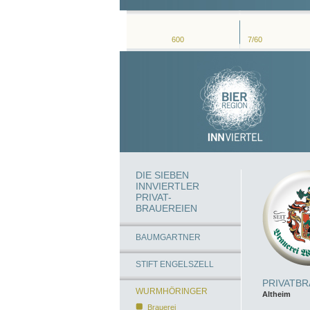
600
7/60
DIE SIEBEN
INNVIERTLER
PRIVAT-
BRAUEREIEN
BAUMGARTNER
STIFT ENGELSZELL
PRIVATB
WURMHÖRINGER
Altheim
Brauerei