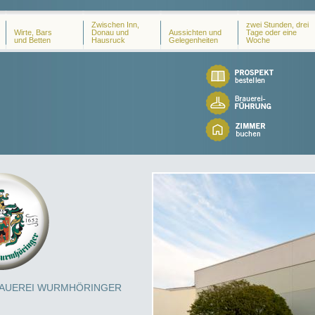
Zwischen Inn,
zwei Stunden, drei
Wirte, Bars
Donau und
Aussichten und
Tage oder eine
und Betten
Hausruck
Gelegenheiten
Woche
RAUEREI WURMHÖRINGER