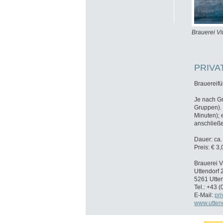
Brauerei Vi
PRIVA
Brauereifü
Je nach G
Gruppen). 
Minuten); 
anschließe
Dauer: ca.
Preis: € 3
Brauerei V
Uttendorf 
5261 Utte
Tel.: +43 
E-Mail:
pr
www.uttend