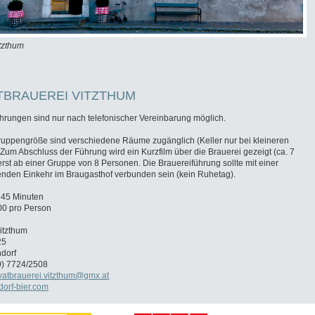
tzthum
Br
TBRAUEREI VITZTHUM
hrungen sind nur nach telefonischer Vereinbarung möglich.
ruppengröße sind verschiedene Räume zugänglich (Keller nur bei kleineren
Zum Abschluss der Führung wird ein Kurzfilm über die Brauerei gezeigt (ca. 7
erst ab einer Gruppe von 8 Personen. Die Brauereiführung sollte mit einer
nden Einkehr im Braugasthof verbunden sein (kein Ruhetag).
 45 Minuten
,00 pro Person
itzthum
25
ndorf
(0) 7724/2508
ivatbrauerei.vitzthum@gmx.at
orf-bier.com