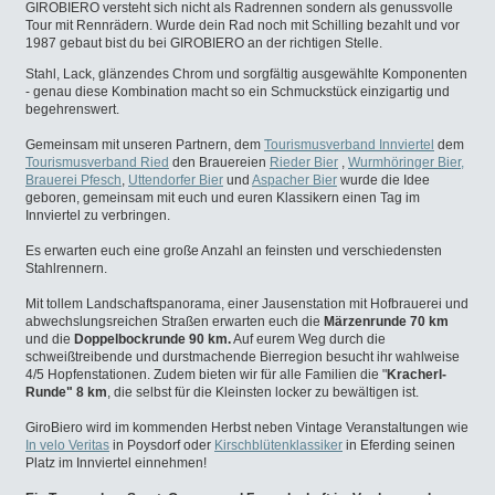
GIROBIERO versteht sich nicht als Radrennen sondern als genussvolle
Tour mit Rennrädern. Wurde dein Rad noch mit Schilling
bezahlt und vor
1987 gebaut bist du bei GIROBIERO an der richtigen Stelle.
Stahl, Lack, glänzendes Chrom
und sorgfältig ausgewählte
Komponenten
- genau diese Kombination macht so ein
Schmuckstück einzigartig und
begehrenswert.
Gemeinsam mit unseren Partnern, dem
Tourismusverband
Innviertel
dem
Tourismusverband Ried
den Brauereien
Rieder
Bier
,
Wurmhöringer Bier
,
Brauerei Pfesch
,
Uttendorfer Bier
und
Aspacher Bier
wurde die Idee
geboren, gemeinsam mit euch und
euren Klassikern einen Tag im
Innviertel zu verbringen.
Es erwarten euch eine große Anzahl an feinsten und
verschiedensten
Stahlrennern.
Mit tollem Landschaftspanorama, einer Jausenstation mit Hofbrauerei und
abwechslungsreichen Straßen erwarten euch die
Märzenrunde 70 km
und die
Doppelbockrunde 90 km.
Auf eurem Weg durch die
schweißtreibende und durstmachende Bierregion besucht ihr wahlweise
4/5 Hopfenstationen.
Zudem bieten wir für alle Familien die "
Kracherl-
Runde" 8 km
, die selbst für die Kleinsten locker zu bewältigen ist.
GiroBiero wird im kommenden Herbst neben Vintage
Veranstaltungen wie
In velo Veritas
in Poysdorf oder
Kirschblütenklassiker
in Eferding seinen
Platz im Innviertel
einnehmen!