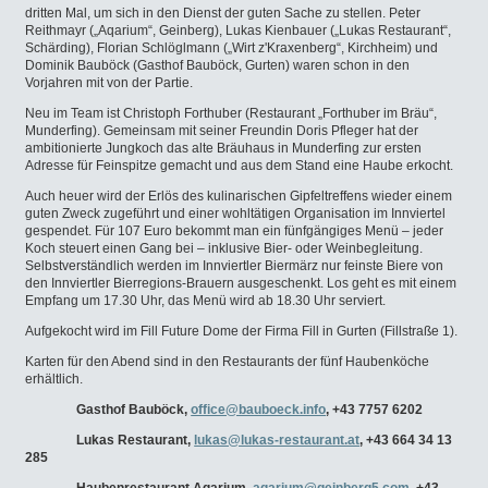
dritten Mal, um sich in den Dienst der guten Sache zu stellen. Peter
Reithmayr („Aqarium“, Geinberg), Lukas Kienbauer („Lukas Restaurant“,
Schärding), Florian Schlöglmann („Wirt z'Kraxenberg“, Kirchheim) und
Dominik Bauböck (Gasthof Bauböck, Gurten) waren schon in den
Vorjahren mit von der Partie.
Neu im Team ist Christoph Forthuber (Restaurant „Forthuber im Bräu“,
Munderfing). Gemeinsam mit seiner Freundin Doris Pfleger hat der
ambitionierte Jungkoch das alte Bräuhaus in Munderfing zur ersten
Adresse für Feinspitze gemacht und aus dem Stand eine Haube erkocht.
Auch heuer wird der Erlös des kulinarischen Gipfeltreffens wieder einem
guten Zweck zugeführt und einer wohltätigen Organisation im Innviertel
gespendet. Für 107 Euro bekommt man ein fünfgängiges Menü – jeder
Koch steuert einen Gang bei – inklusive Bier- oder Weinbegleitung.
Selbstverständlich werden im Innviertler Biermärz nur feinste Biere von
den Innviertler Bierregions-Brauern ausgeschenkt. Los geht es mit einem
Empfang um 17.30 Uhr, das Menü wird ab 18.30 Uhr serviert.
Aufgekocht wird im Fill Future Dome der Firma Fill in Gurten (Fillstraße 1).
Karten für den Abend sind in den Restaurants der fünf Haubenköche
erhältlich.
Gasthof Bauböck,
office@bauboeck.info
, +43 7757 6202
Lukas Restaurant,
lukas@lukas-restaurant.at
, +43 664 34 13
285