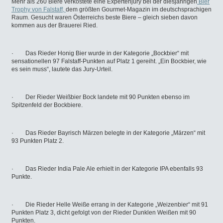
Mehr als 260 Biere verkostete eine Expertenjury bei der diesjährigen
Bier
Trophy von Falstaff,
dem größten Gourmet-Magazin im deutschsprachigen
Raum. Gesucht waren Österreichs beste Biere – gleich sieben davon
kommen aus der Brauerei Ried.
· Das Rieder Honig Bier wurde in der Kategorie „Bockbier“ mit
sensationellen 97 Falstaff-Punkten auf Platz 1 gereiht. „Ein Bockbier, wie
es sein muss“, lautete das Jury-Urteil.
· Der Rieder Weißbier Bock landete mit 90 Punkten ebenso im
Spitzenfeld der Bockbiere.
· Das Rieder Bayrisch Märzen belegte in der Kategorie „Märzen“ mit
93 Punkten Platz 2.
· Das Rieder India Pale Ale erhielt in der Kategorie IPA ebenfalls 93
Punkte.
· Die Rieder Helle Weiße errang in der Kategorie „Weizenbier“ mit 91
Punkten Platz 3, dicht gefolgt von der Rieder Dunklen Weißen mit 90
Punkten.