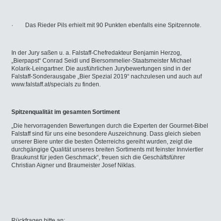
· Das Rieder Pils erhielt mit 90 Punkten ebenfalls eine Spitzennote.
In der Jury saßen u. a. Falstaff-Chefredakteur Benjamin Herzog,
„Bierpapst“ Conrad Seidl und Biersommelier-Staatsmeister Michael
Kolarik-Leingartner. Die ausführlichen Jurybewertungen sind in der
Falstaff-Sonderausgabe „Bier Spezial 2019“ nachzulesen und auch auf
www.falstaff.at/specials zu finden.
Spitzenqualität im gesamten Sortiment
„Die hervorragenden Bewertungen durch die Experten der Gourmet-Bibel
Falstaff sind für uns eine besondere Auszeichnung. Dass gleich sieben
unserer Biere unter die besten Österreichs gereiht wurden, zeigt die
durchgängige Qualität unseres breiten Sortiments mit feinster Innviertler
Braukunst für jeden Geschmack“, freuen sich die Geschäftsführer
Christian Aigner und Braumeister Josef Niklas.
Rückfragen bitte an: