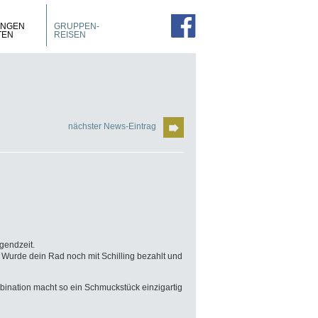
PROSPEKTE
ZIMMER
UNGEN
GRUPPEN-
FÜHRUNGEN
TEN
REISEN
nächster News-Eintrag
gendzeit.
 Wurde dein Rad noch mit Schilling
bezahlt und
ination macht so ein
Schmuckstück einzigartig