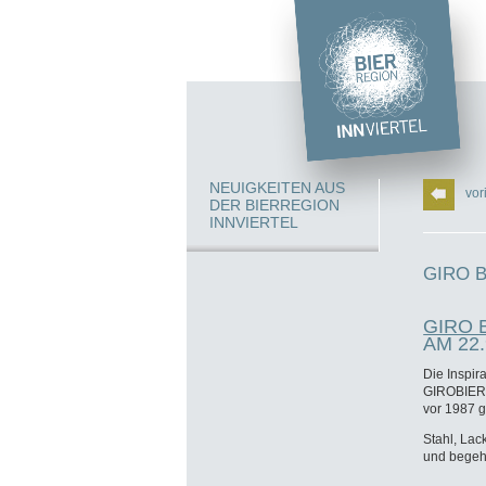
NEUIGKEITEN AUS
vor
DER BIERREGION
INNVIERTEL
GIRO 
GIRO 
AM 22.
Die Inspir
GIROBIERO 
vor 1987 g
Stahl, La
und begeh