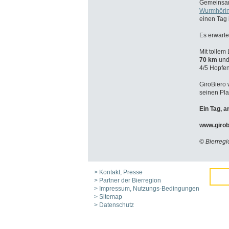
Gemeinsam
Wurmhörin
einen Tag 
Es erwarte
Mit tollem
70 km
und
4/5 Hopfe
GiroBiero
seinen Pla
Ein Tag, 
www.girob
© Bierregi
> Kontakt, Presse
> Partner der Bierregion
> Impressum, Nutzungs-Bedingungen
> Sitemap
> Datenschutz