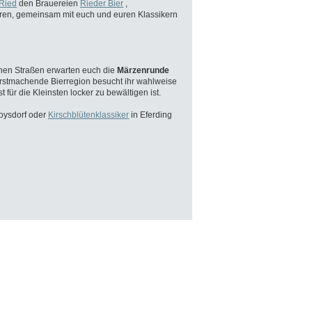
Ried
den Brauereien
Rieder
Bier
,
ren, gemeinsam mit euch und
euren Klassikern
hen Straßen erwarten euch die
Märzenrunde
rstmachende Bierregion besucht ihr wahlweise
st für die Kleinsten locker zu bewältigen ist.
oysdorf oder
Kirschblütenklassiker
in Eferding