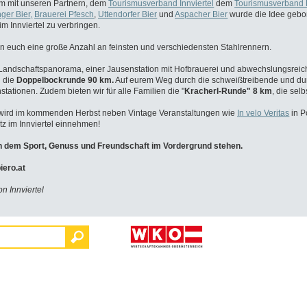
 mit unseren Partnern, dem
Tourismusverband
Innviertel
dem
Tourismusverband 
ger Bier
,
Brauerei Pfesch
,
Uttendorfer Bier
und
Aspacher Bier
wurde die Idee gebo
im Innviertel zu verbringen.
n euch eine große Anzahl an feinsten und
verschiedensten Stahlrennern.
 Landschaftspanorama, einer Jausenstation mit Hofbrauerei und abwechslungsreic
 die
Doppelbockrunde 90 km.
Auf eurem Weg durch die schweißtreibende und du
nstationen.
Zudem bieten wir für alle Familien die "
Kracherl-Runde" 8 km
, die selb
 wird im kommenden Herbst neben Vintage
Veranstaltungen wie
In velo Veritas
in P
tz im Innviertel
einnehmen!
an dem Sport, Genuss und Freundschaft im
Vordergrund stehen.
iero.at
on Innviertel