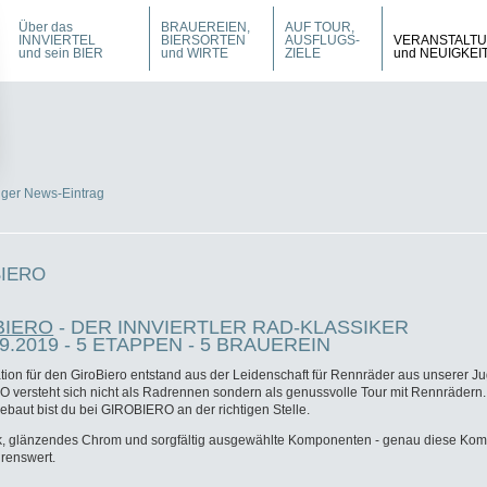
Über das
BRAUEREIEN,
AUF TOUR,
INNVIERTEL
BIERSORTEN
AUSFLUGS-
VERANSTALT
und sein BIER
und WIRTE
ZIELE
und NEUIGKEI
iger News-Eintrag
BIERO
BIERO
- DER INNVIERTLER RAD-KLASSIKER
9.2019 - 5 ETAPPEN - 5 BRAUEREIN
ation für den GiroBiero entstand aus der Leidenschaft für
Rennräder aus unserer Ju
versteht sich nicht als Radrennen sondern als genussvolle Tour mit Rennrädern.
ebaut bist du bei GIROBIERO an der richtigen Stelle.
ck, glänzendes Chrom
und sorgfältig ausgewählte
Komponenten - genau diese Komb
renswert.