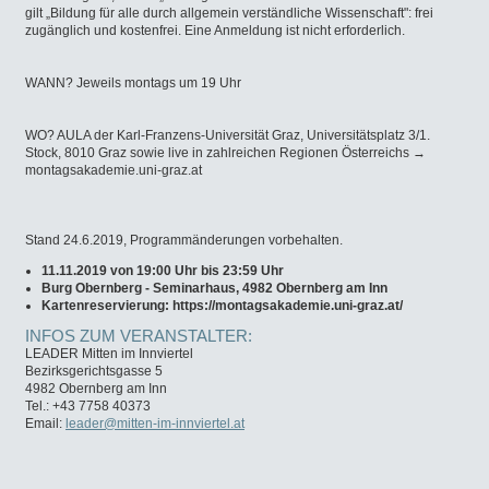
gilt „Bildung für alle durch allgemein verständliche Wissenschaft": frei
zugänglich und kostenfrei. Eine Anmeldung ist nicht erforderlich.
WANN? Jeweils montags um 19 Uhr
WO? AULA der Karl-Franzens-Universität Graz, Universitätsplatz 3/1.
Stock, 8010 Graz sowie live in zahlreichen Regionen Österreichs →
montagsakademie.uni-graz.at
Stand 24.6.2019, Programmänderungen vorbehalten.
11.11.2019 von 19:00 Uhr bis 23:59 Uhr
Burg Obernberg - Seminarhaus, 4982 Obernberg am Inn
Kartenreservierung: https://montagsakademie.uni-graz.at/
INFOS ZUM VERANSTALTER:
LEADER Mitten im Innviertel
Bezirksgerichtsgasse 5
4982 Obernberg am Inn
Tel.: +43 7758 40373
Email:
leader@mitten-im-innviertel.at