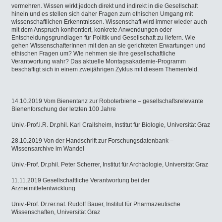
vermehren. Wissen wirkt jedoch direkt und indirekt in die Gesellschaft
hinein und es stellen sich daher Fragen zum ethischen Umgang mit
wissenschaftlichen Erkenntnissen. Wissenschaft wird immer wieder auch
mit dem Anspruch konfrontiert, konkrete Anwendungen oder
Entscheidungsgrundlagen für Politik und Gesellschaft zu liefern. Wie
gehen WissenschafterInnen mit den an sie gerichteten Erwartungen und
ethischen Fragen um? Wie nehmen sie ihre gesellschaftliche
Verantwortung wahr? Das aktuelle Montagsakademie-Programm
beschäftigt sich in einem zweijährigen Zyklus mit diesem Themenfeld.
14.10.2019 Vom Bienentanz zur Roboterbiene – gesellschaftsrelevante
Bienenforschung der letzten 100 Jahre
Univ.-Prof.i.R. Dr.phil. Karl Crailsheim, Institut für Biologie, Universität Graz
28.10.2019 Von der Handschrift zur Forschungsdatenbank –
Wissensarchive im Wandel
Univ.-Prof. Dr.phil. Peter Scherrer, Institut für Archäologie, Universität Graz
11.11.2019 Gesellschaftliche Verantwortung bei der
Arzneimittelentwicklung
Univ.-Prof. Dr.rer.nat. Rudolf Bauer, Institut für Pharmazeutische
Wissenschaften, Universität Graz