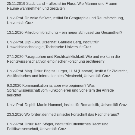
25.11.2019 Stadt, Land – alles ist im Fluss: Wie Männer und Frauen
Räume wahrnehmen und gestalten
Univ.-Prof. Dr. Anke Strüver, Institut für Geographie und Raumforschung,
Universität Graz
13.1.2020 Mikrobiomforschung – ein neuer Schlüssel zur Gesundheit?
Univ.-Prof. Dipl.-Biol. Dr.rer.nat. Gabriele Berg, Institut für
Umweltbiotechnologie, Technische Universität Graz
27.1.2020 Paragraphen und Rechtswirklichkeit: Wie und wo kann die
Rechtswissenschaft von empirischer Forschung profitieren?
Univ.-Prof. Mag. Dr.iur. Brigitta Lurger, LL.M.(Harvard), Institut für Zivilrecht,
Ausländisches und Internationales Privatrecht, Universität Graz
9.3.2020 Kommunikation ja, aber wie beginnen? Was
Sprachwissenschaft vom Funktionieren und Scheitern der Anrede
berichtet
Univ.-Prof. Dr.phil. Martin Hummel, Institut für Romanistik, Universität Graz
23.3.2020 Wo fordert der medizinische Fortschritt das Recht heraus?
Univ.-Prof. Dr.iur. Karl Stöger, Institut für Öffentliches Recht und
Politikwissenschaft, Universität Graz