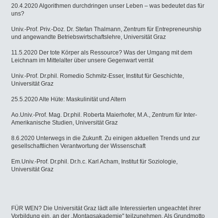
20.4.2020 Algorithmen durchdringen unser Leben – was bedeutet das für
uns?
Univ.-Prof. Priv.-Doz. Dr. Stefan Thalmann, Zentrum für Entrepreneurship
und angewandte Betriebswirtschaftslehre, Universität Graz
11.5.2020 Der tote Körper als Ressource? Was der Umgang mit dem
Leichnam im Mittelalter über unsere Gegenwart verrät
Univ.-Prof. Dr.phil. Romedio Schmitz-Esser, Institut für Geschichte,
Universität Graz
25.5.2020 Alte Hüte: Maskulinität und Altern
Ao.Univ.-Prof. Mag. Dr.phil. Roberta Maierhofer, M.A., Zentrum für Inter-
Amerikanische Studien, Universität Graz
8.6.2020 Unterwegs in die Zukunft. Zu einigen aktuellen Trends und zur
gesellschaftlichen Verantwortung der Wissenschaft
Em.Univ.-Prof. Dr.phil. Dr.h.c. Karl Acham, Institut für Soziologie,
Universität Graz
FÜR WEN? Die Universität Graz lädt alle Interessierten ungeachtet ihrer
Vorbildung ein, an der „Montagsakademie" teilzunehmen. Als Grundmotto