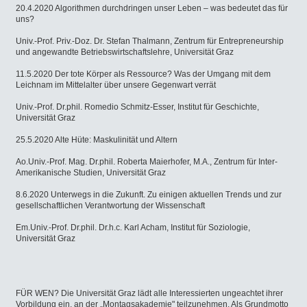
20.4.2020 Algorithmen durchdringen unser Leben – was bedeutet das für
uns?
Univ.-Prof. Priv.-Doz. Dr. Stefan Thalmann, Zentrum für Entrepreneurship
und angewandte Betriebswirtschaftslehre, Universität Graz
11.5.2020 Der tote Körper als Ressource? Was der Umgang mit dem
Leichnam im Mittelalter über unsere Gegenwart verrät
Univ.-Prof. Dr.phil. Romedio Schmitz-Esser, Institut für Geschichte,
Universität Graz
25.5.2020 Alte Hüte: Maskulinität und Altern
Ao.Univ.-Prof. Mag. Dr.phil. Roberta Maierhofer, M.A., Zentrum für Inter-
Amerikanische Studien, Universität Graz
8.6.2020 Unterwegs in die Zukunft. Zu einigen aktuellen Trends und zur
gesellschaftlichen Verantwortung der Wissenschaft
Em.Univ.-Prof. Dr.phil. Dr.h.c. Karl Acham, Institut für Soziologie,
Universität Graz
FÜR WEN? Die Universität Graz lädt alle Interessierten ungeachtet ihrer
Vorbildung ein, an der „Montagsakademie" teilzunehmen. Als Grundmotto