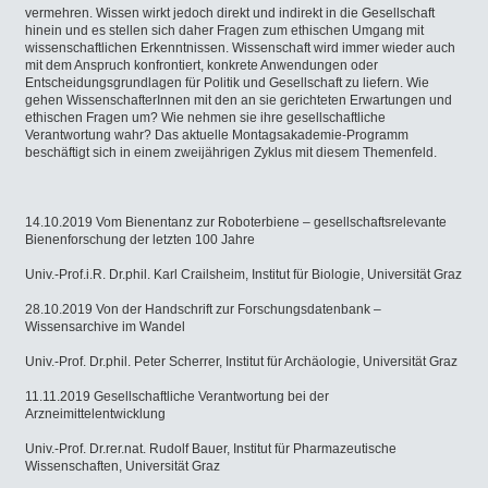
vermehren. Wissen wirkt jedoch direkt und indirekt in die Gesellschaft
hinein und es stellen sich daher Fragen zum ethischen Umgang mit
wissenschaftlichen Erkenntnissen. Wissenschaft wird immer wieder auch
mit dem Anspruch konfrontiert, konkrete Anwendungen oder
Entscheidungsgrundlagen für Politik und Gesellschaft zu liefern. Wie
gehen WissenschafterInnen mit den an sie gerichteten Erwartungen und
ethischen Fragen um? Wie nehmen sie ihre gesellschaftliche
Verantwortung wahr? Das aktuelle Montagsakademie-Programm
beschäftigt sich in einem zweijährigen Zyklus mit diesem Themenfeld.
14.10.2019 Vom Bienentanz zur Roboterbiene – gesellschaftsrelevante
Bienenforschung der letzten 100 Jahre
Univ.-Prof.i.R. Dr.phil. Karl Crailsheim, Institut für Biologie, Universität Graz
28.10.2019 Von der Handschrift zur Forschungsdatenbank –
Wissensarchive im Wandel
Univ.-Prof. Dr.phil. Peter Scherrer, Institut für Archäologie, Universität Graz
11.11.2019 Gesellschaftliche Verantwortung bei der
Arzneimittelentwicklung
Univ.-Prof. Dr.rer.nat. Rudolf Bauer, Institut für Pharmazeutische
Wissenschaften, Universität Graz