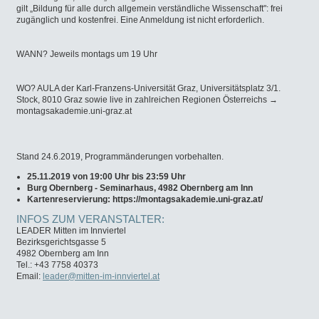
gilt „Bildung für alle durch allgemein verständliche Wissenschaft": frei
zugänglich und kostenfrei. Eine Anmeldung ist nicht erforderlich.
WANN? Jeweils montags um 19 Uhr
WO? AULA der Karl-Franzens-Universität Graz, Universitätsplatz 3/1.
Stock, 8010 Graz sowie live in zahlreichen Regionen Österreichs →
montagsakademie.uni-graz.at
Stand 24.6.2019, Programmänderungen vorbehalten.
25.11.2019 von 19:00 Uhr bis 23:59 Uhr
Burg Obernberg - Seminarhaus, 4982 Obernberg am Inn
Kartenreservierung: https://montagsakademie.uni-graz.at/
INFOS ZUM VERANSTALTER:
LEADER Mitten im Innviertel
Bezirksgerichtsgasse 5
4982 Obernberg am Inn
Tel.: +43 7758 40373
Email:
leader@mitten-im-innviertel.at