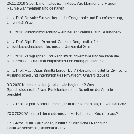
25.11.2019 Stadt, Land – alles ist im Fluss: Wie Männer und Frauen
Räume wahrnehmen und gestalten
Univ.-Prof. Dr. Anke Strüver, Institut für Geographie und Raumforschung,
Universität Graz
13.1.2020 Mikrobiomforschung – ein neuer Schlüssel zur Gesundheit?
Univ.-Prof. Dipl.-Biol. Dr.rer.nat. Gabriele Berg, Institut für
Umweltbiotechnologie, Technische Universität Graz
27.1.2020 Paragraphen und Rechtswirklichkeit: Wie und wo kann die
Rechtswissenschaft von empirischer Forschung profitieren?
Univ.-Prof. Mag. Dr.iur. Brigitta Lurger, LL.M.(Harvard), Institut für Zivilrecht,
Ausländisches und Internationales Privatrecht, Universität Graz
9.3.2020 Kommunikation ja, aber wie beginnen? Was
Sprachwissenschaft vom Funktionieren und Scheitern der Anrede
berichtet
Univ.-Prof. Dr.phil. Martin Hummel, Institut für Romanistik, Universität Graz
23.3.2020 Wo fordert der medizinische Fortschritt das Recht heraus?
Univ.-Prof. Dr.iur. Karl Stöger, Institut für Öffentliches Recht und
Politikwissenschaft, Universität Graz