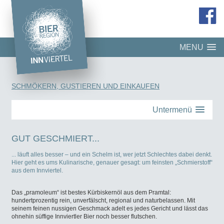
MENU
SCHMÖKERN, GUSTIEREN UND EINKAUFEN
Untermenü
GUT GESCHMIERT...
... läuft alles besser – und ein Schelm ist, wer jetzt Schlechtes dabei denkt.
Hier geht es ums Kulinarische, genauer gesagt: um feinsten „Schmierstoff“
aus dem Innviertel.
Das „pramoleum“ ist bestes Kürbiskernöl aus dem Pramtal:
hundertprozentig rein, unverfälscht, regional und naturbelassen. Mit
seinem feinen nussigen Geschmack adelt es jedes Gericht und lässt das
ohnehin süffige Innviertler Bier noch besser flutschen.