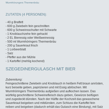
Wurmhörungers Thermenbräu
ZUTATEN (4 PERSONEN):
- 40 g Bratfett
- 600 g Zwiebeln fein geschnitten
- 600 g Schweinsschulter mit Schwarte
- 1 Knoblauchzehe fein gehackt
- 2 EL Bieressig oder Weißweinessig
- 500 ml Wurmhöringers Thermenbräu
- 200 g Sauerkraut frisch
- 1 Lorbeerblatt
- Salz
- Pfeffer aus der Mühle
- 1 Kartoffel (mehlig kochend)
SZEGEDINERGULASCH MIT BIER
Zubereitung:
Feingeschnittene Zwiebeln und Knoblauch in heißem Fett braun anrösten,
kurz beiseite geben, paprizieren und mit Essig ablöschen. Mit
Wurmhöringers Thermenbräu aufgießen und aufkochen lassen. Das
würfelig geschnittene Schweinefleisch dazu geben, Gewürze beifügen
und zugedeckt dünsten. Nach der Hälfte der Kochzeit das gewaschene
Sauerkraut beigeben und mitdünsten, zum Schluss die Kartoffel fein
reiben und beigeben (dadurch erhält das Gulasch eine Bindung), mit Salz