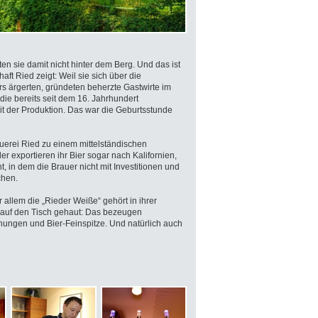
ten sie damit nicht hinter dem Berg. Und das ist
aft Ried zeigt: Weil sie sich über die
rs ärgerten, gründeten beherzte Gastwirte im
die bereits seit dem 16. Jahrhundert
 der Produktion. Das war die Geburtsstunde
auerei Ried zu einem mittelständischen
 exportieren ihr Bier sogar nach Kalifornien,
, in dem die Brauer nicht mit Investitionen und
chen.
or allem die „Rieder Weiße“ gehört in ihrer
ht auf den Tisch gehaut: Das bezeugen
nungen und Bier-Feinspitze. Und natürlich auch