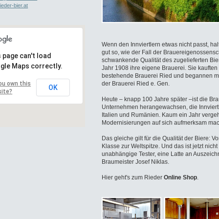
eder-bier.at
Wenn den Innviertlern etwas nicht passt, hal
gut so, wie der Fall der Brauereigenossensch
 page can't load
schwankende Qualität des zugelieferten Bie
gle Maps correctly.
Jahr 1908 ihre eigene Brauerei. Sie kauften 
bestehende Brauerei Ried und begannen mit
der Brauerei Ried e. Gen.
ou own this
OK
ite?
Heute – knapp 100 Jahre später –ist die Br
Unternehmen herangewachsen, die Innviertler
Italien und Rumänien. Kaum ein Jahr vergeht
Modernisierungen auf sich aufmerksam ma
Das gleiche gilt für die Qualität der Biere: V
Klasse zur Weltspitze. Und das ist jetzt nic
unabhängige Tester, eine Latte an Auszeich
Braumeister Josef Niklas.
Hier geht's zum Rieder
Online Shop
.