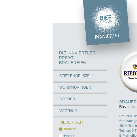
DIE INNVIERTLER
PRIVAT-
BRAUEREIEN
STIFT ENGELSZELL
WURMHÖRINGER
BOGNER
BRAUERE
Ried im In
VITZTHUM
Brauerei Ri
Brauhausga
RIEDER BIER
4910
Ried I
Brauerei
Telefon:
0 7
E-Mail:
offi
Historie