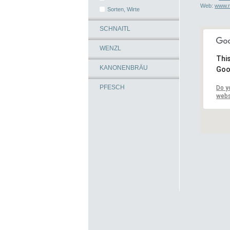
Web:
www.ri
Sorten, Wirte
SCHNAITL
WENZL
This
KANONENBRÄU
Goo
PFESCH
Do y
webs