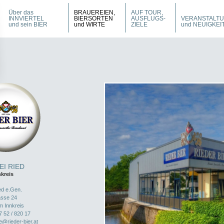
Über das
BRAUEREIEN,
AUF TOUR,
INNVIERTEL
BIERSORTEN
AUSFLUGS-
VERANSTALT
und sein BIER
und WIRTE
ZIELE
und NEUIGKEI
I RIED
nkreis
ed e.Gen.
sse 24
m Innkreis
7 52 / 820 17
ce@rieder-bier.at