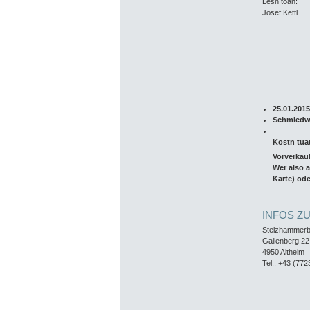
Lesn toan:
Josef Kettl
25.01.2015
Schmiedwi
Kostn tua
Vorverkauf
Wer also a
Karte) od
INFOS Z
Stelzhammer
Gallenberg 22
4950 Altheim
Tel.: +43 (772