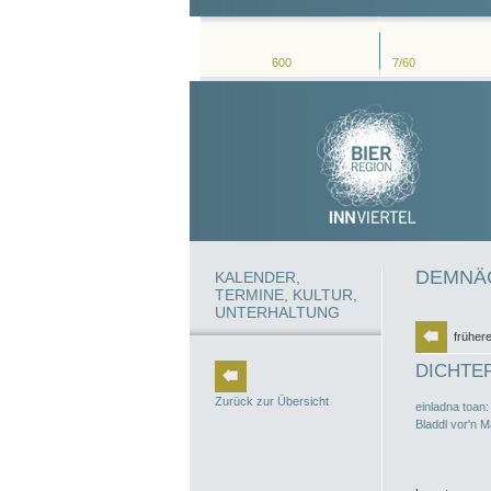
600
7/60
DEMNÄC
KALENDER,
TERMINE, KULTUR,
UNTERHALTUNG
frühere
DICHTER
Zurück zur Übersicht
einladna toan:
Bladdl vor'n M