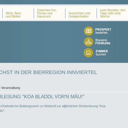
Zwischen Inn,
zwei Stunden, drei
Wirte, Bars
Donau und
Aussichten und
Tage oder eine
und Betten
Hausruck
Gelegenheiten
Woche
HST IN DER BIERREGION INNVIERTEL
 Veranstaltung
LESUNG "KOA BLADDL VOR'N MÄU!"
 s'Katholische Buidungswerk vo Woidzell zur alljährlichen Dichterlesung "Koa
äu".