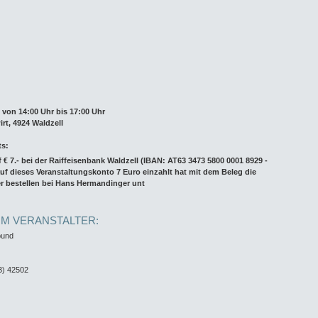
 von 14:00 Uhr bis 17:00 Uhr
rt, 4924 Waldzell
ts:
 € 7.- bei der Raiffeisenbank Waldzell (IBAN: AT63 3473 5800 0001 8929 -
uf dieses Veranstaltungskonto 7 Euro einzahlt hat mit dem Beleg die
er bestellen bei Hans Hermandinger unt
UM VERANSTALTER:
bund
3) 42502