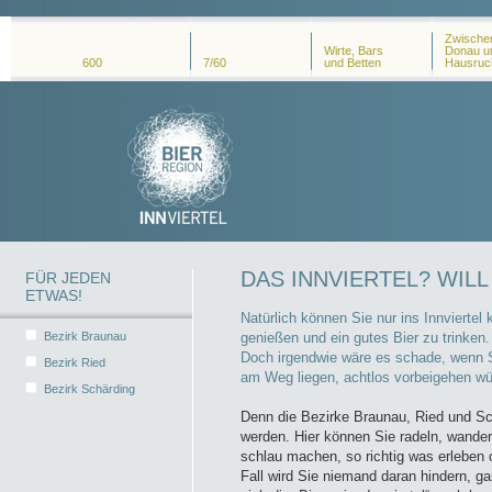
Zwischen
Wirte, Bars
Donau u
600
7/60
und Betten
Hausruc
DAS INNVIERTEL? WIL
FÜR JEDEN
ETWAS!
Natürlich können Sie nur ins Innviert
Bezirk Braunau
genießen und ein gutes Bier zu trinken. 
Doch irgendwie wäre es schade, wenn Si
Bezirk Ried
am Weg liegen, achtlos vorbeigehen wü
Bezirk Schärding
Denn die Bezirke Braunau, Ried und Sc
werden. Hier können Sie radeln, wandern
schlau machen, so richtig was erleben 
Fall wird Sie niemand daran hindern, g