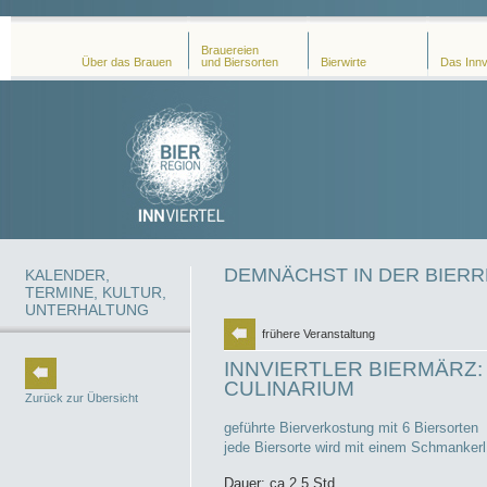
Brauereien
Über das Brauen
und Biersorten
Bierwirte
Das Innv
DEMNÄCHST IN DER BIERR
KALENDER,
TERMINE, KULTUR,
UNTERHALTUNG
frühere Veranstaltung
INNVIERTLER BIERMÄRZ: 
CULINARIUM
Zurück zur Übersicht
geführte Bierverkostung mit 6 Biersorten
jede Biersorte wird mit einem Schmankerl 
Dauer: ca 2,5 Std.