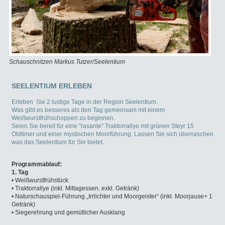
Schauschnitzen Markus Tutzer/Seelentium
Trakt
SEELENTIUM ERLEBEN
Erleben Sie 2 lustige Tage in der Region Seelentium.
Was gibt es besseres als den Tag gemeinsam mit einem
Weißwurstfrühschoppen zu beginnen.
Seien Sie bereit für eine "rasante" Traktorrallye mit grünen Steyr 15
Oldtimer und einer mystischen Moorführung. Lassen Sie sich überraschen
was das Seelentium für Sie bietet.
Programmablauf:
1. Tag
• Weißwurstfrühstück
• Traktorrallye (inkl. Mittagessen, exkl. Getränk)
• Naturschauspiel-Führung „Irrlichter und Moorgeister“ (inkl. Moorjause+ 1
Getränk)
• Siegerehrung und gemütlicher Ausklang