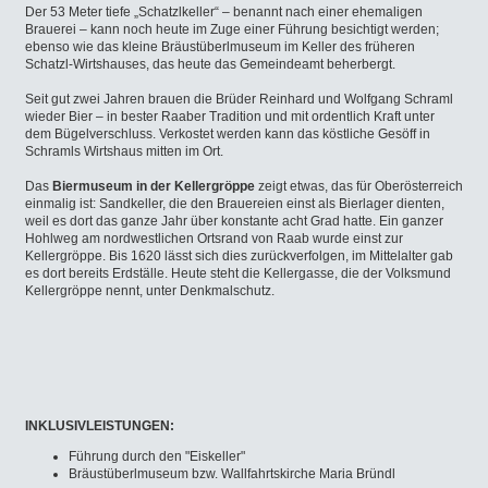
Der 53 Meter tiefe „Schatzlkeller“ – benannt nach einer ehemaligen
Brauerei – kann noch heute im Zuge einer Führung besichtigt werden;
ebenso wie das kleine Bräustüberlmuseum im Keller des früheren
Schatzl-Wirtshauses, das heute das Gemeindeamt beherbergt.
Seit gut zwei Jahren brauen die Brüder Reinhard und Wolfgang Schraml
wieder Bier – in bester Raaber Tradition und mit ordentlich Kraft unter
dem Bügelverschluss. Verkostet werden kann das köstliche Gesöff in
Schramls Wirtshaus mitten im Ort.
Das
Biermuseum in der Kellergröppe
zeigt etwas, das für Oberösterreich
einmalig ist: Sandkeller, die den Brauereien einst als Bierlager dienten,
weil es dort das ganze Jahr über konstante acht Grad hatte. Ein ganzer
Hohlweg am nordwestlichen Ortsrand von Raab wurde einst zur
Kellergröppe. Bis 1620 lässt sich dies zurückverfolgen, im Mittelalter gab
es dort bereits Erdställe. Heute steht die Kellergasse, die der Volksmund
Kellergröppe nennt, unter Denkmalschutz.
INKLUSIVLEISTUNGEN:
Führung durch den "Eiskeller"
Bräustüberlmuseum bzw. Wallfahrtskirche Maria Bründl