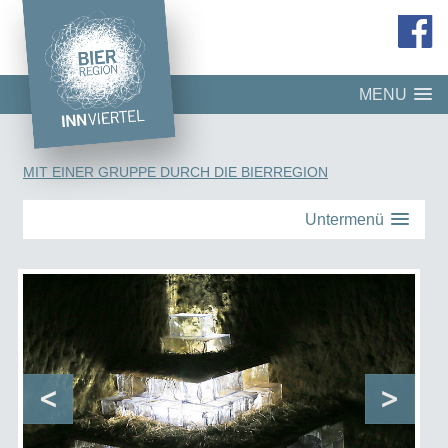
MENU
MIT EINER GRUPPE DURCH DIE BIERREGION
Untermenü