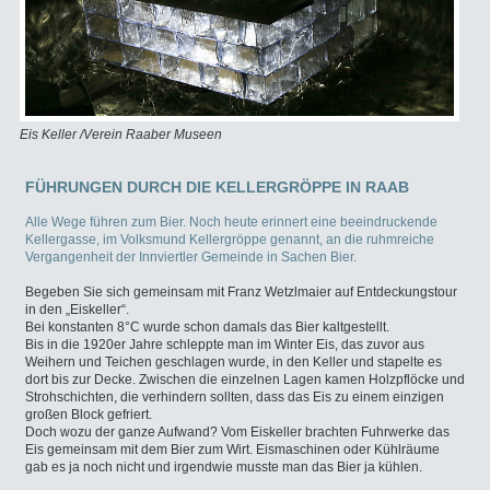
 Raaber Museen
Eis Keller /Verein Raaber 
FÜHRUNGEN DURCH DIE KELLERGRÖPPE IN RAAB
Alle Wege führen zum Bier. Noch heute erinnert eine beeindruckende
Kellergasse, im Volksmund Kellergröppe genannt, an die ruhmreiche
Vergangenheit der Innviertler Gemeinde in Sachen Bier.
Begeben Sie sich gemeinsam mit Franz Wetzlmaier auf Entdeckungstour
in den „Eiskeller“.
Bei konstanten 8°C wurde schon damals das Bier kaltgestellt.
Bis in die 1920er Jahre schleppte man im Winter Eis, das zuvor aus
Weihern und Teichen geschlagen wurde, in den Keller und stapelte es
dort bis zur Decke. Zwischen die einzelnen Lagen kamen Holzpflöcke und
Strohschichten, die verhindern sollten, dass das Eis zu einem einzigen
großen Block gefriert.
Doch wozu der ganze Aufwand? Vom Eiskeller brachten Fuhrwerke das
Eis gemeinsam mit dem Bier zum Wirt. Eismaschinen oder Kühlräume
gab es ja noch nicht und irgendwie musste man das Bier ja kühlen.