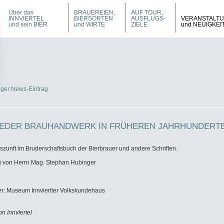
Über das
BRAUEREIEN,
AUF TOUR,
INNVIERTEL
BIERSORTEN
AUSFLUGS-
VERANSTALT
und sein BIER
und WIRTE
ZIELE
und NEUIGKEI
iger News-Eintrag
IEDER BRAUHANDWERK IN FRÜHEREN JAHRHUNDERT
szunft im Bruderschaftsbuch der Bierbrauer und andere Schriften.
ag von Herrn Mag. Stephan Hubinger
er: Museum Innviertler Volkskundehaus
on Innviertel