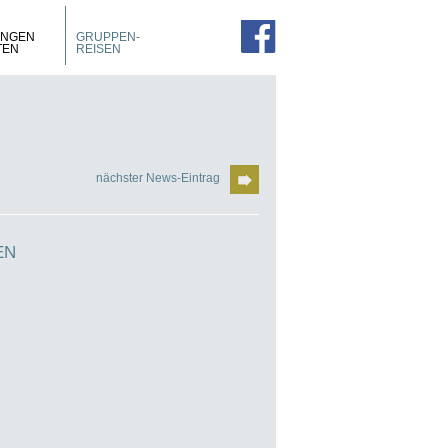
PROSPEKTE
ZIMMER
UNGEN
GRUPPEN-
FÜHRUNGEN
TEN
REISEN
nächster News-Eintrag
EN