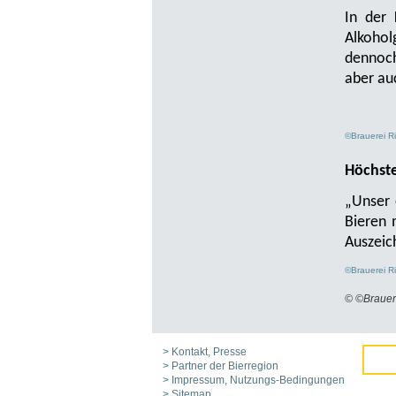
In der
Alkohol
dennoch
aber au
©Brauerei R
Höchste
„Unser 
Bieren 
Auszeic
©Brauerei R
© ©Brauer
> Kontakt, Presse
> Partner der Bierregion
> Impressum, Nutzungs-Bedingungen
> Sitemap