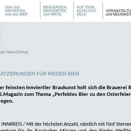
Über das
BRAUEREIEN,
AUF TOUR,
INNVIERTEL
BIERSORTEN
AUSFLUGS-
VERANSTALT
und sein BIER
und WIRTE
ZIELE
und NEUIGKEI
iger News-Eintrag
LATZIERUNGEN FÜR RIEDER BIER
er feinsten Innviertler Braukunst holt sich die Brauerei 
.Magazin zum Thema „Perfektes Bier zu den Osterfeie
regen.
 INNKREIS / Mit der höchsten Anzahl, nämlich mit fünf Sternen