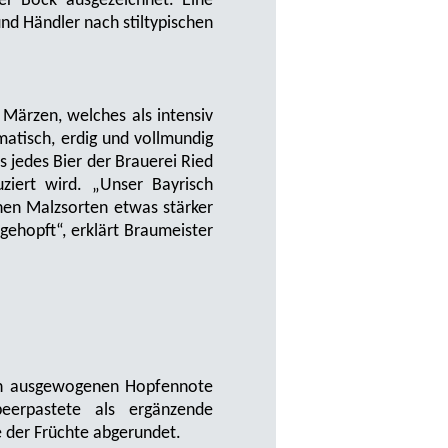
er Bock ausgezeichnet. Eine
nd Händler nach stiltypischen
Märzen, welches als intensiv
matisch, erdig und vollmundig
 jedes Bier der Brauerei Ried
iert wird. „Unser Bayrisch
enen Malzsorten etwas stärker
 gehopft“, erklärt Braumeister
rben ausgewogenen Hopfennote
eerpastete als ergänzende
ße der Früchte abgerundet.