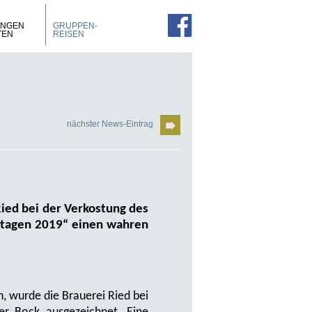
PROSPEKTE
ZIMMER
UNGEN
GRUPPEN-
FÜHRUNGEN
TEN
REISEN
nächster News-Eintrag
Ried bei der Verkostung des
rtagen 2019“ einen wahren
, wurde die Brauerei Ried bei