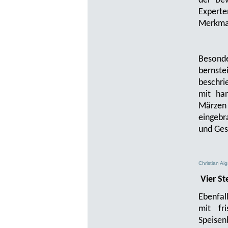
der Bew
Experte
Merkma
Besonde
bernste
beschri
mit ha
Märzen 
eingebr
und Ges
Christian Ai
Vier Ste
Ebenfal
mit fr
Speisen