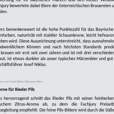
ertung für ihr Bayrisches Märzen und den Rieder Weißbi
njury bewertete dabei Biere der österreichischen Brauereien u
len.
rs bemerkenswert ist die hohe Punktezahl für das Bayrische 
infarben, naturtrüb mit stabiler Schaumkrone, leicht hefearo
eben wird. Diese Auszeichnung unterstreicht, dass ausnahmslos
ndwerklichem Können und nach höchsten Standards produz
brauen wir erst seit zwei Jahren und ist mit drei verschied
aut, ist etwas dunkler als unser typisches Märzenbier und gut
chäftsführer Josef Niklas.
gner und Josef Niklas ©Brauerei Ried
rne für Rieder Pils
ls hervorragend schnitt das Rieder Pils mit seiner feinhe
ischem Zitrus-Aroma ab, zu dem die Fachjury Preiselb
begleitung empfiehlt. Die feine Pils-Bittere wird durch die Sü