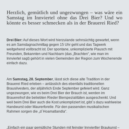
Herzlich, gemütlich und ungezwungen – was wäre ein
Samstag im Innviertel ohne das Drei Bier? Und wo
könnte es besser schmecken als in der Brauerei Ried?
Drei Bier:
Auf dieses Wort wird hierzulande sehnsüchtig gewartet, wenn
es am Samstagnachmittag gegen 15 Uhr geht und das Tagwerk
weitgehend vollbracht ist. Der spontane, unkomplizierte Plausch mit
Freunden, Bekannten und Nachbarn (das „Brachten“, wie man im
Innviertel sagt) gehört in vielen Gemeinden der Region zum Wochenende
einfach dazu.
Am
Samstag, 28. September
, lässt sich diese alte Tradition in der
Brauerei Ried erleben – anlässlich des ebenfalls traditionellen
Brausilvesters, der alljährlich Ende September gefeiert wird. Ganz
ungezwungen, wie es beim Drei Bier der Brauch ist, werden im
Brauereihof die beliebten Rieder Bierspezialitäten ausgeschenkt. Und
weil beim Drei Bier auch die Kost unkompliziert ist, gibt´s dazu wahlweise
Handwurst oder Maurerforelle. Für den passenden musikalischen
Rahmen sorgen die „d`Hoamatlandla“.
„Einfach ein paar gemütliche Stunden mit feinster Innviertler Braukunst –